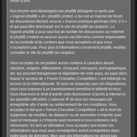
mises à jour.
Nos forums sont développés par phpBB (désignés ci-après par
« logiciel phpBB » et « phpBB Limited ») qui est un logiciel de forum
de discussions déclaré sous la «
licence publique générale GNU 2.0
»
et qui peut être téléchargé sur
le site de phpBB
(en anglais). Le
logiciel phpBB a pour seul but de faciliter les discussions sur internet
et phpBB Limited ne peut en aucun cas être tenu comme responsable
de la conduite et du contenu que nous acceptons et que nous
n’acceptons pas. Pour plus d’informations concernant phpBB, veuillez
consulter
le site de phpBB
(en anglais).
Vous acceptez de ne publier aucun contenu à caractère abusif,
obscène, vulgaire, diffamatoire, choquant, menaçant, pornographique,
etc. qui pourrait transgresser la législation de votre pays, du pays dans
lequel le serveur de « Forum Chevallier Compétition » est hébergé ou
encore la loi internationale. Si vous ne respectez pas ces dispositions,
vous vous exposez à un bannissement immédiat et définitif et nous
nous réservons le droit d’avertir votre fournisseur d’accès à internet et
les autorités officielles. L’adresse IP de tous les messages est
enregistrée afin d’aider au renforcement de ces conditions. Vous
acceptez le fait que « Forum Chevallier Compétition » ait le droit de
supprimer, de modifier, de déplacer ou de verrouiller n’importe quel
sujet et message à n’importe quel moment si nous estimons cela
nécessaire. En tant qu’utilisateur, vous acceptez que toutes les
informations que vous avez renseignées soient enregistrées dans
notre base de données. Bien que ces informations ne seront pas