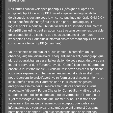
mises à jour.
Nos forums sont développés par phpBB (désignés ci-après par
« logiciel phpBB » et « phpBB Limited ») qui est un logiciel de forum
de discussions déclaré sous la «
licence publique générale GNU 2.0
»
et qui peut être téléchargé sur
le site de phpBB
(en anglais). Le
logiciel phpBB a pour seul but de faciliter les discussions sur internet
et phpBB Limited ne peut en aucun cas être tenu comme responsable
de la conduite et du contenu que nous acceptons et que nous
n’acceptons pas. Pour plus d’informations concernant phpBB, veuillez
consulter
le site de phpBB
(en anglais).
Vous acceptez de ne publier aucun contenu à caractère abusif,
obscène, vulgaire, diffamatoire, choquant, menaçant, pornographique,
etc. qui pourrait transgresser la législation de votre pays, du pays dans
lequel le serveur de « Forum Chevallier Compétition » est hébergé ou
encore la loi internationale. Si vous ne respectez pas ces dispositions,
vous vous exposez à un bannissement immédiat et définitif et nous
nous réservons le droit d’avertir votre fournisseur d’accès à internet et
les autorités officielles. L’adresse IP de tous les messages est
enregistrée afin d’aider au renforcement de ces conditions. Vous
acceptez le fait que « Forum Chevallier Compétition » ait le droit de
supprimer, de modifier, de déplacer ou de verrouiller n’importe quel
sujet et message à n’importe quel moment si nous estimons cela
nécessaire. En tant qu’utilisateur, vous acceptez que toutes les
informations que vous avez renseignées soient enregistrées dans
notre base de données. Bien que ces informations ne seront pas