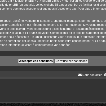
rès par « logiciel phpBB » et « phpBB Limited ») qui est un logiciel de forum de 
 site de phpBB
(en anglais). Le logiciel phpBB a pour seul but de faciliter les disc
u contenu que nous acceptons et que nous n’acceptons pas. Pour plus d’informati
 abusif, obscène, vulgaire, diffamatoire, choquant, menaçant, pornographique, etc. 
allier Compétition » est hébergé ou encore la loi internationale. Si vous ne respe
ns le droit d’avertir votre fournisseur d’accès à internet et les autorités officielle
cceptez le fait que « Forum Chevallier Compétition » ait le droit de supprimer, de m
imons cela nécessaire. En tant qu’utilisateur, vous acceptez que toutes les inform
s ne seront pas diffusées à une tierce partie sans votre consentement, ni « Forum 
atage informatique visant à compromettre vos données.
Nous contacter