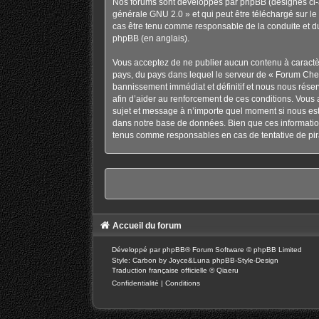
Nos forums sont développés par phpBB (désignés ci-ap
générale GNU 2.0
» et qui peut être téléchargé sur
le
cas être tenu comme responsable de la conduite et d
phpBB
(en anglais).
Vous acceptez de ne publier aucun contenu à caractère
pays, du pays dans lequel le serveur de « Forum Chev
bannissement immédiat et définitif et nous nous réservo
afin d’aider au renforcement de ces conditions. Vous a
sujet et message à n’importe quel moment si nous est
dans notre base de données. Bien que ces information
tenus comme responsables en cas de tentative de pir
Accueil du forum
Développé par
phpBB
® Forum Software © phpBB Limited
Style: Carbon by Joyce&Luna
phpBB-Style-Design
Traduction française officielle
©
Qiaeru
Confidentialité
|
Conditions