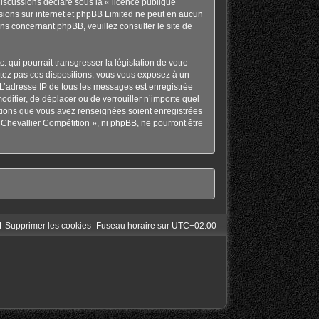
discussions déclaré sous la «
licence publique
ussions sur internet et phpBB Limited ne peut en aucun
ons concernant phpBB, veuillez consulter
le site de
qui pourrait transgresser la législation de votre
ctez pas ces dispositions, vous vous exposez à un
s. L’adresse IP de tous les messages est enregistrée
odifier, de déplacer ou de verrouiller n’importe quel
ations que vous avez renseignées soient enregistrées
Chevallier Compétition », ni phpBB, ne pourront être
Supprimer les cookies
Fuseau horaire sur
UTC+02:00