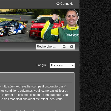
Connexion
Rechercher
Recherche avancée
Langue :
« https://www.chevallier-competition.com/forum »),
 conditions suivantes, veuillez ne pas utiliser et
 informer de ces modifications, bien que nous vous
ue des modifications aient été effectuées, vous