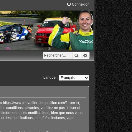
Connexion
Rechercher
Recherche avancée
Langue :
« https://www.chevallier-competition.com/forum »),
 conditions suivantes, veuillez ne pas utiliser et
 informer de ces modifications, bien que nous vous
ue des modifications aient été effectuées, vous