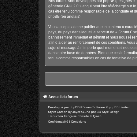
Nos forums sont développés par phpBB (désignés ci-ap
générale GNU 2.0
» et qui peut être téléchargé sur
le
cas être tenu comme responsable de la conduite et d
phpBB
(en anglais).
Vous acceptez de ne publier aucun contenu à caractère
pays, du pays dans lequel le serveur de « Forum Chev
bannissement immédiat et définitif et nous nous réservo
afin d’aider au renforcement de ces conditions. Vous a
sujet et message à n’importe quel moment si nous est
dans notre base de données. Bien que ces information
tenus comme responsables en cas de tentative de pir
Accueil du forum
Développé par
phpBB
® Forum Software © phpBB Limited
Style: Carbon by Joyce&Luna
phpBB-Style-Design
Traduction française officielle
©
Qiaeru
Confidentialité
|
Conditions