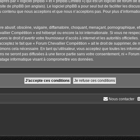
rès par « logiciel phpBB » et « phpBB Limited ») qui est un logiciel de forum de 
 site de phpBB
(en anglais). Le logiciel phpBB a pour seul but de faciliter les disc
u contenu que nous acceptons et que nous n’acceptons pas. Pour plus d’informati
 abusif, obscène, vulgaire, diffamatoire, choquant, menaçant, pornographique, etc. 
allier Compétition » est hébergé ou encore la loi internationale. Si vous ne respe
ns le droit d’avertir votre fournisseur d’accès à internet et les autorités officielle
cceptez le fait que « Forum Chevallier Compétition » ait le droit de supprimer, de m
imons cela nécessaire. En tant qu’utilisateur, vous acceptez que toutes les inform
s ne seront pas diffusées à une tierce partie sans votre consentement, ni « Forum 
atage informatique visant à compromettre vos données.
Nous contacter