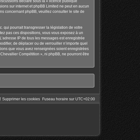
discussions déclaré sous la «
licence publique
ussions sur internet et phpBB Limited ne peut en aucun
ons concernant phpBB, veuillez consulter
le site de
qui pourrait transgresser la législation de votre
ctez pas ces dispositions, vous vous exposez à un
s. L’adresse IP de tous les messages est enregistrée
odifier, de déplacer ou de verrouiller n’importe quel
ations que vous avez renseignées soient enregistrées
Chevallier Compétition », ni phpBB, ne pourront être
Supprimer les cookies
Fuseau horaire sur
UTC+02:00