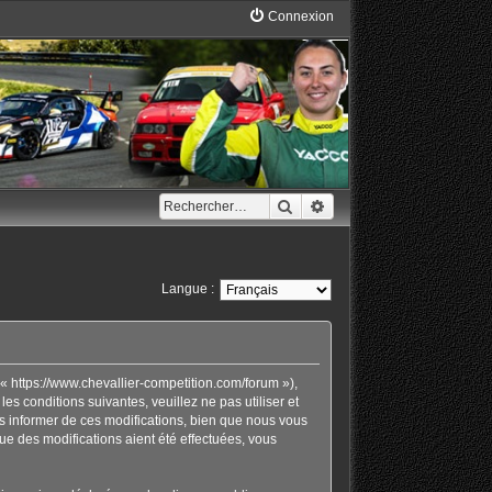
Connexion
Rechercher
Recherche avancée
Langue :
« https://www.chevallier-competition.com/forum »),
 conditions suivantes, veuillez ne pas utiliser et
 informer de ces modifications, bien que nous vous
ue des modifications aient été effectuées, vous