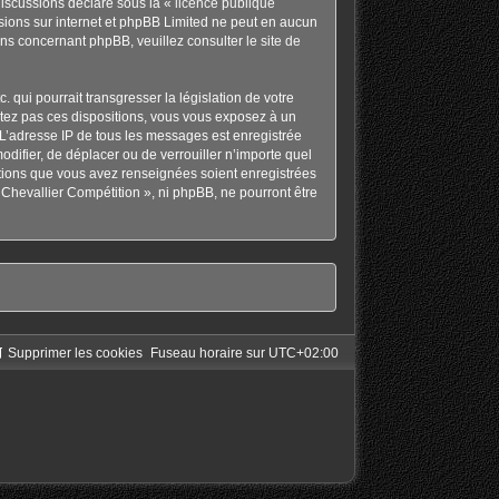
discussions déclaré sous la «
licence publique
ussions sur internet et phpBB Limited ne peut en aucun
ons concernant phpBB, veuillez consulter
le site de
qui pourrait transgresser la législation de votre
ctez pas ces dispositions, vous vous exposez à un
s. L’adresse IP de tous les messages est enregistrée
odifier, de déplacer ou de verrouiller n’importe quel
ations que vous avez renseignées soient enregistrées
Chevallier Compétition », ni phpBB, ne pourront être
Supprimer les cookies
Fuseau horaire sur
UTC+02:00