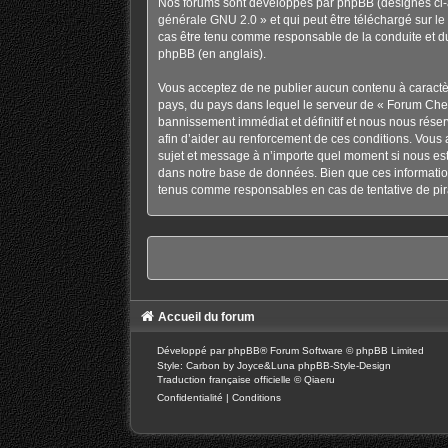
Nos forums sont développés par phpBB (désignés ci-ap
générale GNU 2.0
» et qui peut être téléchargé sur
le
cas être tenu comme responsable de la conduite et d
phpBB
(en anglais).
Vous acceptez de ne publier aucun contenu à caractère
pays, du pays dans lequel le serveur de « Forum Chev
bannissement immédiat et définitif et nous nous réservo
afin d’aider au renforcement de ces conditions. Vous a
sujet et message à n’importe quel moment si nous est
dans notre base de données. Bien que ces information
tenus comme responsables en cas de tentative de pir
Accueil du forum
Développé par
phpBB
® Forum Software © phpBB Limited
Style: Carbon by Joyce&Luna
phpBB-Style-Design
Traduction française officielle
©
Qiaeru
Confidentialité
|
Conditions