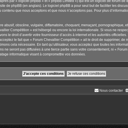
rès par « logiciel phpBB » et « phpBB Limited ») qui est un logiciel de forum de 
 site de phpBB
(en anglais). Le logiciel phpBB a pour seul but de faciliter les disc
u contenu que nous acceptons et que nous n’acceptons pas. Pour plus d’informati
 abusif, obscène, vulgaire, diffamatoire, choquant, menaçant, pornographique, etc. 
allier Compétition » est hébergé ou encore la loi internationale. Si vous ne respe
ns le droit d’avertir votre fournisseur d’accès à internet et les autorités officielle
cceptez le fait que « Forum Chevallier Compétition » ait le droit de supprimer, de m
imons cela nécessaire. En tant qu’utilisateur, vous acceptez que toutes les inform
s ne seront pas diffusées à une tierce partie sans votre consentement, ni « Forum 
atage informatique visant à compromettre vos données.
Nous contacter