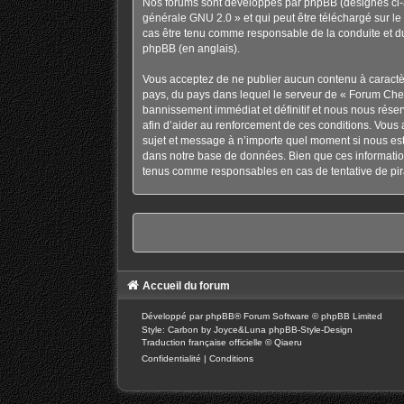
Nos forums sont développés par phpBB (désignés ci-ap
générale GNU 2.0
» et qui peut être téléchargé sur
le
cas être tenu comme responsable de la conduite et d
phpBB
(en anglais).
Vous acceptez de ne publier aucun contenu à caractère
pays, du pays dans lequel le serveur de « Forum Chev
bannissement immédiat et définitif et nous nous réservo
afin d’aider au renforcement de ces conditions. Vous a
sujet et message à n’importe quel moment si nous est
dans notre base de données. Bien que ces information
tenus comme responsables en cas de tentative de pir
Accueil du forum
Développé par
phpBB
® Forum Software © phpBB Limited
Style: Carbon by Joyce&Luna
phpBB-Style-Design
Traduction française officielle
©
Qiaeru
Confidentialité
|
Conditions