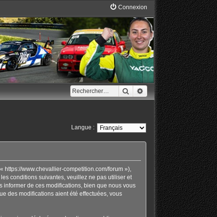
Connexion
Rechercher
Recherche avancée
Langue :
« https://www.chevallier-competition.com/forum »),
 conditions suivantes, veuillez ne pas utiliser et
 informer de ces modifications, bien que nous vous
ue des modifications aient été effectuées, vous