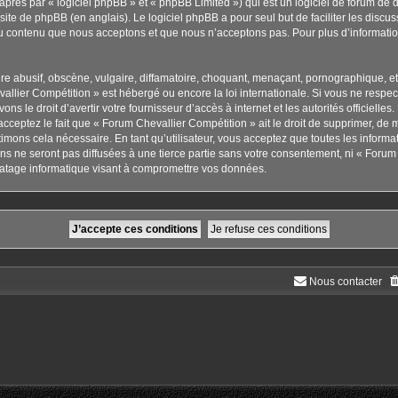
rès par « logiciel phpBB » et « phpBB Limited ») qui est un logiciel de forum de 
 site de phpBB
(en anglais). Le logiciel phpBB a pour seul but de faciliter les disc
u contenu que nous acceptons et que nous n’acceptons pas. Pour plus d’informati
 abusif, obscène, vulgaire, diffamatoire, choquant, menaçant, pornographique, etc. 
allier Compétition » est hébergé ou encore la loi internationale. Si vous ne respe
ns le droit d’avertir votre fournisseur d’accès à internet et les autorités officielle
cceptez le fait que « Forum Chevallier Compétition » ait le droit de supprimer, de m
imons cela nécessaire. En tant qu’utilisateur, vous acceptez que toutes les inform
s ne seront pas diffusées à une tierce partie sans votre consentement, ni « Forum 
atage informatique visant à compromettre vos données.
Nous contacter