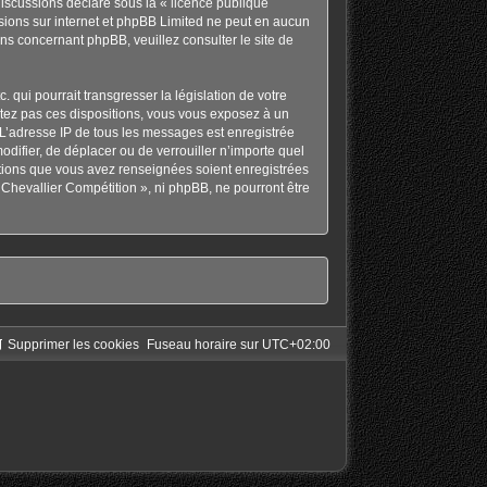
discussions déclaré sous la «
licence publique
ussions sur internet et phpBB Limited ne peut en aucun
ons concernant phpBB, veuillez consulter
le site de
qui pourrait transgresser la législation de votre
ctez pas ces dispositions, vous vous exposez à un
s. L’adresse IP de tous les messages est enregistrée
odifier, de déplacer ou de verrouiller n’importe quel
ations que vous avez renseignées soient enregistrées
Chevallier Compétition », ni phpBB, ne pourront être
Supprimer les cookies
Fuseau horaire sur
UTC+02:00