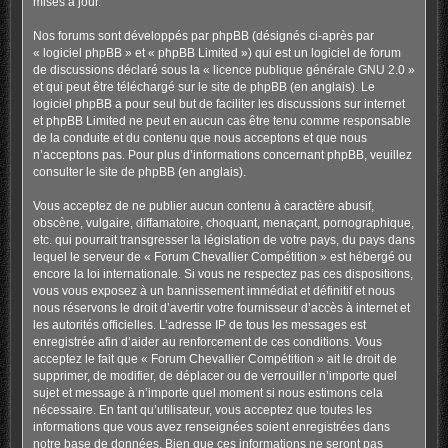
mises à jour.
Nos forums sont développés par phpBB (désignés ci-après par
« logiciel phpBB » et « phpBB Limited ») qui est un logiciel de forum
de discussions déclaré sous la «
licence publique générale GNU 2.0
»
et qui peut être téléchargé sur
le site de phpBB
(en anglais). Le
logiciel phpBB a pour seul but de faciliter les discussions sur internet
et phpBB Limited ne peut en aucun cas être tenu comme responsable
de la conduite et du contenu que nous acceptons et que nous
n’acceptons pas. Pour plus d’informations concernant phpBB, veuillez
consulter
le site de phpBB
(en anglais).
Vous acceptez de ne publier aucun contenu à caractère abusif,
obscène, vulgaire, diffamatoire, choquant, menaçant, pornographique,
etc. qui pourrait transgresser la législation de votre pays, du pays dans
lequel le serveur de « Forum Chevallier Compétition » est hébergé ou
encore la loi internationale. Si vous ne respectez pas ces dispositions,
vous vous exposez à un bannissement immédiat et définitif et nous
nous réservons le droit d’avertir votre fournisseur d’accès à internet et
les autorités officielles. L’adresse IP de tous les messages est
enregistrée afin d’aider au renforcement de ces conditions. Vous
acceptez le fait que « Forum Chevallier Compétition » ait le droit de
supprimer, de modifier, de déplacer ou de verrouiller n’importe quel
sujet et message à n’importe quel moment si nous estimons cela
nécessaire. En tant qu’utilisateur, vous acceptez que toutes les
informations que vous avez renseignées soient enregistrées dans
notre base de données. Bien que ces informations ne seront pas