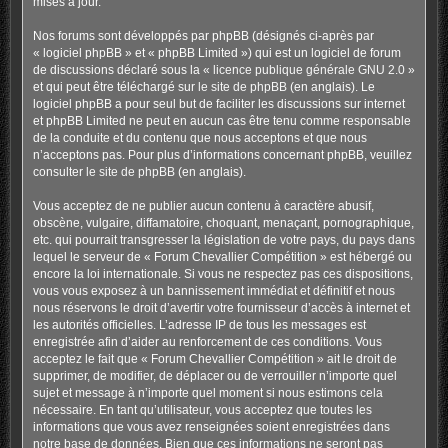
mises à jour.
Nos forums sont développés par phpBB (désignés ci-après par
« logiciel phpBB » et « phpBB Limited ») qui est un logiciel de forum
de discussions déclaré sous la «
licence publique générale GNU 2.0
»
et qui peut être téléchargé sur
le site de phpBB
(en anglais). Le
logiciel phpBB a pour seul but de faciliter les discussions sur internet
et phpBB Limited ne peut en aucun cas être tenu comme responsable
de la conduite et du contenu que nous acceptons et que nous
n’acceptons pas. Pour plus d’informations concernant phpBB, veuillez
consulter
le site de phpBB
(en anglais).
Vous acceptez de ne publier aucun contenu à caractère abusif,
obscène, vulgaire, diffamatoire, choquant, menaçant, pornographique,
etc. qui pourrait transgresser la législation de votre pays, du pays dans
lequel le serveur de « Forum Chevallier Compétition » est hébergé ou
encore la loi internationale. Si vous ne respectez pas ces dispositions,
vous vous exposez à un bannissement immédiat et définitif et nous
nous réservons le droit d’avertir votre fournisseur d’accès à internet et
les autorités officielles. L’adresse IP de tous les messages est
enregistrée afin d’aider au renforcement de ces conditions. Vous
acceptez le fait que « Forum Chevallier Compétition » ait le droit de
supprimer, de modifier, de déplacer ou de verrouiller n’importe quel
sujet et message à n’importe quel moment si nous estimons cela
nécessaire. En tant qu’utilisateur, vous acceptez que toutes les
informations que vous avez renseignées soient enregistrées dans
notre base de données. Bien que ces informations ne seront pas