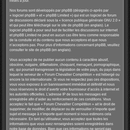
mises à jour.
Nos forums sont développés par phpBB (désignés ci-après par
« logiciel phpBB » et « phpBB Limited ») qui est un logiciel de forum
de discussions déclaré sous la «
licence publique générale GNU 2.0
»
et qui peut être téléchargé sur
le site de phpBB
(en anglais). Le
logiciel phpBB a pour seul but de faciliter les discussions sur internet
et phpBB Limited ne peut en aucun cas être tenu comme responsable
de la conduite et du contenu que nous acceptons et que nous
n’acceptons pas. Pour plus d’informations concernant phpBB, veuillez
consulter
le site de phpBB
(en anglais).
Vous acceptez de ne publier aucun contenu à caractère abusif,
obscène, vulgaire, diffamatoire, choquant, menaçant, pornographique,
etc. qui pourrait transgresser la législation de votre pays, du pays dans
lequel le serveur de « Forum Chevallier Compétition » est hébergé ou
encore la loi internationale. Si vous ne respectez pas ces dispositions,
vous vous exposez à un bannissement immédiat et définitif et nous
nous réservons le droit d’avertir votre fournisseur d’accès à internet et
les autorités officielles. L’adresse IP de tous les messages est
enregistrée afin d’aider au renforcement de ces conditions. Vous
acceptez le fait que « Forum Chevallier Compétition » ait le droit de
supprimer, de modifier, de déplacer ou de verrouiller n’importe quel
sujet et message à n’importe quel moment si nous estimons cela
nécessaire. En tant qu’utilisateur, vous acceptez que toutes les
informations que vous avez renseignées soient enregistrées dans
notre base de données. Bien que ces informations ne seront pas