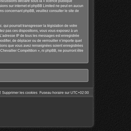
discussions déclaré sous la «
licence publique
ussions sur internet et phpBB Limited ne peut en aucun
ons concernant phpBB, veuillez consulter
le site de
qui pourrait transgresser la législation de votre
ctez pas ces dispositions, vous vous exposez à un
s. L’adresse IP de tous les messages est enregistrée
odifier, de déplacer ou de verrouiller n’importe quel
ations que vous avez renseignées soient enregistrées
Chevallier Compétition », ni phpBB, ne pourront être
Supprimer les cookies
Fuseau horaire sur
UTC+02:00