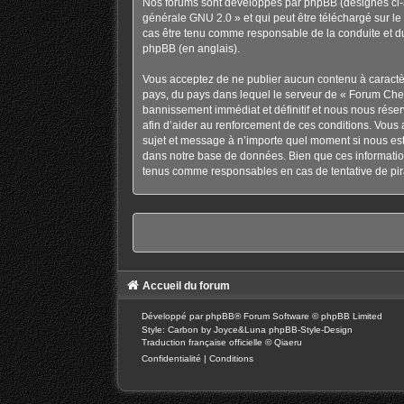
Nos forums sont développés par phpBB (désignés ci-ap
générale GNU 2.0
» et qui peut être téléchargé sur
le
cas être tenu comme responsable de la conduite et d
phpBB
(en anglais).
Vous acceptez de ne publier aucun contenu à caractère
pays, du pays dans lequel le serveur de « Forum Chev
bannissement immédiat et définitif et nous nous réservo
afin d’aider au renforcement de ces conditions. Vous a
sujet et message à n’importe quel moment si nous est
dans notre base de données. Bien que ces information
tenus comme responsables en cas de tentative de pir
Accueil du forum
Développé par
phpBB
® Forum Software © phpBB Limited
Style: Carbon by Joyce&Luna
phpBB-Style-Design
Traduction française officielle
©
Qiaeru
Confidentialité
|
Conditions