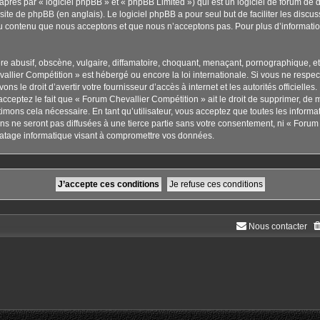
rès par « logiciel phpBB » et « phpBB Limited ») qui est un logiciel de forum de 
 site de phpBB
(en anglais). Le logiciel phpBB a pour seul but de faciliter les disc
u contenu que nous acceptons et que nous n’acceptons pas. Pour plus d’informati
 abusif, obscène, vulgaire, diffamatoire, choquant, menaçant, pornographique, etc. 
allier Compétition » est hébergé ou encore la loi internationale. Si vous ne respe
ns le droit d’avertir votre fournisseur d’accès à internet et les autorités officielle
cceptez le fait que « Forum Chevallier Compétition » ait le droit de supprimer, de m
imons cela nécessaire. En tant qu’utilisateur, vous acceptez que toutes les inform
s ne seront pas diffusées à une tierce partie sans votre consentement, ni « Forum 
atage informatique visant à compromettre vos données.
Nous contacter