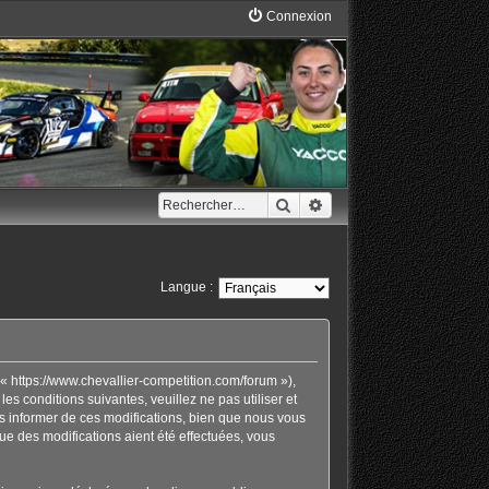
Connexion
Rechercher
Recherche avancée
Langue :
« https://www.chevallier-competition.com/forum »),
 conditions suivantes, veuillez ne pas utiliser et
 informer de ces modifications, bien que nous vous
ue des modifications aient été effectuées, vous