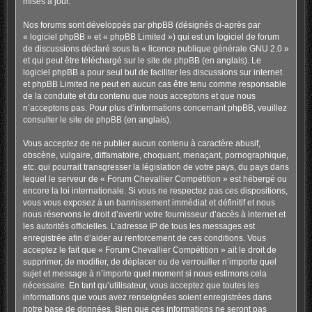
mises à jour.
Nos forums sont développés par phpBB (désignés ci-après par
« logiciel phpBB » et « phpBB Limited ») qui est un logiciel de forum
de discussions déclaré sous la «
licence publique générale GNU 2.0
»
et qui peut être téléchargé sur
le site de phpBB
(en anglais). Le
logiciel phpBB a pour seul but de faciliter les discussions sur internet
et phpBB Limited ne peut en aucun cas être tenu comme responsable
de la conduite et du contenu que nous acceptons et que nous
n’acceptons pas. Pour plus d’informations concernant phpBB, veuillez
consulter
le site de phpBB
(en anglais).
Vous acceptez de ne publier aucun contenu à caractère abusif,
obscène, vulgaire, diffamatoire, choquant, menaçant, pornographique,
etc. qui pourrait transgresser la législation de votre pays, du pays dans
lequel le serveur de « Forum Chevallier Compétition » est hébergé ou
encore la loi internationale. Si vous ne respectez pas ces dispositions,
vous vous exposez à un bannissement immédiat et définitif et nous
nous réservons le droit d’avertir votre fournisseur d’accès à internet et
les autorités officielles. L’adresse IP de tous les messages est
enregistrée afin d’aider au renforcement de ces conditions. Vous
acceptez le fait que « Forum Chevallier Compétition » ait le droit de
supprimer, de modifier, de déplacer ou de verrouiller n’importe quel
sujet et message à n’importe quel moment si nous estimons cela
nécessaire. En tant qu’utilisateur, vous acceptez que toutes les
informations que vous avez renseignées soient enregistrées dans
notre base de données. Bien que ces informations ne seront pas