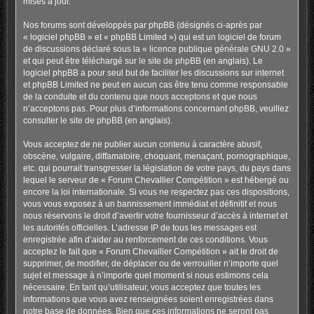
mises à jour.
Nos forums sont développés par phpBB (désignés ci-après par
« logiciel phpBB » et « phpBB Limited ») qui est un logiciel de forum
de discussions déclaré sous la «
licence publique générale GNU 2.0
»
et qui peut être téléchargé sur
le site de phpBB
(en anglais). Le
logiciel phpBB a pour seul but de faciliter les discussions sur internet
et phpBB Limited ne peut en aucun cas être tenu comme responsable
de la conduite et du contenu que nous acceptons et que nous
n’acceptons pas. Pour plus d’informations concernant phpBB, veuillez
consulter
le site de phpBB
(en anglais).
Vous acceptez de ne publier aucun contenu à caractère abusif,
obscène, vulgaire, diffamatoire, choquant, menaçant, pornographique,
etc. qui pourrait transgresser la législation de votre pays, du pays dans
lequel le serveur de « Forum Chevallier Compétition » est hébergé ou
encore la loi internationale. Si vous ne respectez pas ces dispositions,
vous vous exposez à un bannissement immédiat et définitif et nous
nous réservons le droit d’avertir votre fournisseur d’accès à internet et
les autorités officielles. L’adresse IP de tous les messages est
enregistrée afin d’aider au renforcement de ces conditions. Vous
acceptez le fait que « Forum Chevallier Compétition » ait le droit de
supprimer, de modifier, de déplacer ou de verrouiller n’importe quel
sujet et message à n’importe quel moment si nous estimons cela
nécessaire. En tant qu’utilisateur, vous acceptez que toutes les
informations que vous avez renseignées soient enregistrées dans
notre base de données. Bien que ces informations ne seront pas