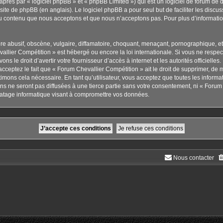
rès par « logiciel phpBB » et « phpBB Limited ») qui est un logiciel de forum de 
 site de phpBB
(en anglais). Le logiciel phpBB a pour seul but de faciliter les disc
u contenu que nous acceptons et que nous n’acceptons pas. Pour plus d’informati
 abusif, obscène, vulgaire, diffamatoire, choquant, menaçant, pornographique, etc. 
allier Compétition » est hébergé ou encore la loi internationale. Si vous ne respe
ns le droit d’avertir votre fournisseur d’accès à internet et les autorités officielle
cceptez le fait que « Forum Chevallier Compétition » ait le droit de supprimer, de m
imons cela nécessaire. En tant qu’utilisateur, vous acceptez que toutes les inform
s ne seront pas diffusées à une tierce partie sans votre consentement, ni « Forum 
atage informatique visant à compromettre vos données.
Nous contacter