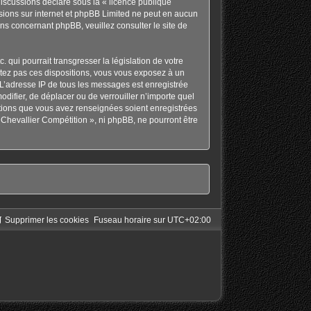
discussions déclaré sous la «
licence publique
ussions sur internet et phpBB Limited ne peut en aucun
ons concernant phpBB, veuillez consulter
le site de
qui pourrait transgresser la législation de votre
ctez pas ces dispositions, vous vous exposez à un
s. L’adresse IP de tous les messages est enregistrée
odifier, de déplacer ou de verrouiller n’importe quel
ations que vous avez renseignées soient enregistrées
Chevallier Compétition », ni phpBB, ne pourront être
Supprimer les cookies
Fuseau horaire sur
UTC+02:00