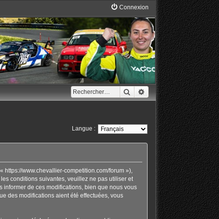
Connexion
Rechercher
Recherche avancée
Langue :
« https://www.chevallier-competition.com/forum »),
 conditions suivantes, veuillez ne pas utiliser et
 informer de ces modifications, bien que nous vous
ue des modifications aient été effectuées, vous