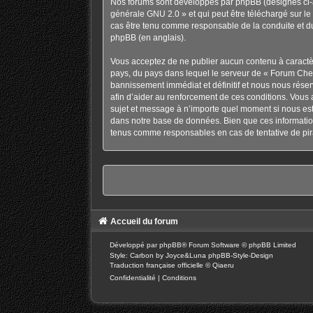
Nos forums sont développés par phpBB (désignés ci-ap
générale GNU 2.0
» et qui peut être téléchargé sur
le
cas être tenu comme responsable de la conduite et d
phpBB
(en anglais).
Vous acceptez de ne publier aucun contenu à caractère
pays, du pays dans lequel le serveur de « Forum Chev
bannissement immédiat et définitif et nous nous réservo
afin d’aider au renforcement de ces conditions. Vous a
sujet et message à n’importe quel moment si nous est
dans notre base de données. Bien que ces information
tenus comme responsables en cas de tentative de pir
Accueil du forum
Développé par
phpBB
® Forum Software © phpBB Limited
Style: Carbon by Joyce&Luna
phpBB-Style-Design
Traduction française officielle
©
Qiaeru
Confidentialité
|
Conditions