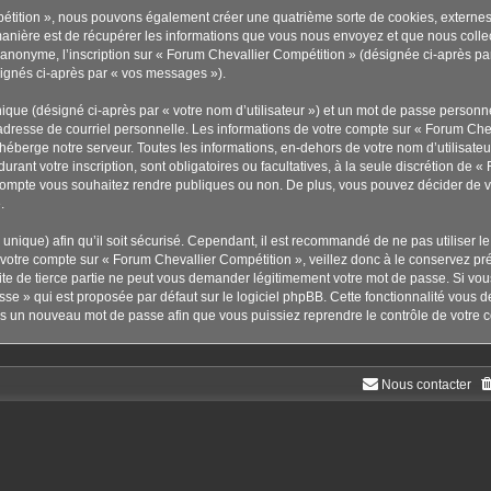
pétition », nous pouvons également créer une quatrième sorte de cookies, externe
anière est de récupérer les informations que vous nous envoyez et que nous collec
r anonyme, l’inscription sur « Forum Chevallier Compétition » (désignée ci-après p
ésignés ci-après par « vos messages »).
ique (désigné ci-après par « votre nom d’utilisateur ») et un mot de passe person
adresse de courriel personnelle. Les informations de votre compte sur « Forum Chev
éberge notre serveur. Toutes les informations, en-dehors de votre nom d’utilisateu
urant votre inscription, sont obligatoires ou facultatives, à la seule discrétion de 
compte vous souhaitez rendre publiques ou non. De plus, vous pouvez décider de vou
.
s unique) afin qu’il soit sécurisé. Cependant, il est recommandé de ne pas utiliser 
à votre compte sur « Forum Chevallier Compétition », veillez donc à le conservez p
te de tierce partie ne peut vous demander légitimement votre mot de passe. Si vou
sse » qui est proposée par défaut sur le logiciel phpBB. Cette fonctionnalité vous d
ors un nouveau mot de passe afin que vous puissiez reprendre le contrôle de votre 
Nous contacter