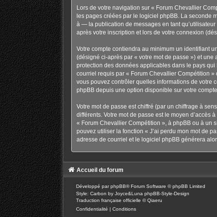
Lors de votre navigation sur « Forum Chevallier Com
les pages créées par le logiciel phpBB. La seconde m
à — la publication de messages en tant qu’utilisateu
après votre inscription et lors de votre connexion (d
Votre compte contiendra au minimum un identifiant un
(désigné ci-après par « votre mot de passe ») et une 
protection des données applicables dans le pays qui h
courriel requis par « Forum Chevallier Compétition » d
vous pouvez contrôler quelles informations de votre 
phpBB depuis une option disponible sur votre compte
Votre mot de passe est chiffré (par un chiffrage à sen
différents. Votre mot de passe est le moyen d’accès 
« Forum Chevallier Compétition », à phpBB ou à un si
pouvez utiliser la fonction « J’ai perdu mon mot de pa
adresse de courriel et le logiciel phpBB générera al
Accueil du forum
Développé par
phpBB
® Forum Software © phpBB Limited
Style: Carbon by Joyce&Luna
phpBB-Style-Design
Traduction française officielle
©
Qiaeru
Confidentialité
|
Conditions