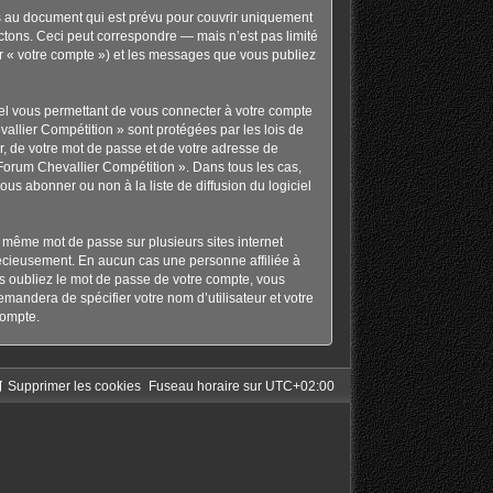
s au document qui est prévu pour couvrir uniquement
tons. Ceci peut correspondre — mais n’est pas limité
ar « votre compte ») et les messages que vous publiez
nel vous permettant de vous connecter à votre compte
allier Compétition » sont protégées par les lois de
r, de votre mot de passe et de votre adresse de
« Forum Chevallier Compétition ». Dans tous les cas,
s abonner ou non à la liste de diffusion du logiciel
le même mot de passe sur plusieurs sites internet
récieusement. En aucun cas une personne affiliée à
s oubliez le mot de passe de votre compte, vous
emandera de spécifier votre nom d’utilisateur et votre
compte.
Supprimer les cookies
Fuseau horaire sur
UTC+02:00