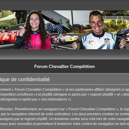
Forum Chevallier Compétition
que de confidentialité
comment « Forum Chevallier Compétition » et ses partenaires affiliés (désignés ci-ap
ompetition.com/forum ») et phpBB (désigné ci-après par « logiciel phpBB » et « phpB
t (désignées ci-après par « vos informations »).
fférentes. Premièrement, en naviguant sur « Forum Chevallier Compétition », le lo
par le navigateur internet de votre ordinateur. Les deux premiers cookies ne contienn
ignés par le logiciel phpBB. Un troisième cookie sera créé lors de votre navigati
 vous avez consultés et permettant d’améliorer votre confort de navigation en tant qu