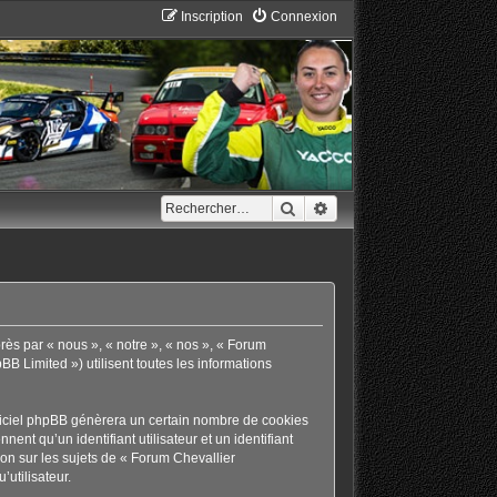
Inscription
Connexion
Rechercher
Recherche avancée
rès par « nous », « notre », « nos », « Forum
B Limited ») utilisent toutes les informations
giciel phpBB génèrera un certain nombre de cookies
ent qu’un identifiant utilisateur et un identifiant
on sur les sujets de « Forum Chevallier
’utilisateur.