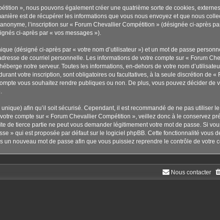
pétition », nous pouvons également créer une quatrième sorte de cookies, externe
anière est de récupérer les informations que vous nous envoyez et que nous collec
r anonyme, l’inscription sur « Forum Chevallier Compétition » (désignée ci-après p
ésignés ci-après par « vos messages »).
ique (désigné ci-après par « votre nom d’utilisateur ») et un mot de passe person
adresse de courriel personnelle. Les informations de votre compte sur « Forum Chev
éberge notre serveur. Toutes les informations, en-dehors de votre nom d’utilisateu
urant votre inscription, sont obligatoires ou facultatives, à la seule discrétion de 
compte vous souhaitez rendre publiques ou non. De plus, vous pouvez décider de vou
.
s unique) afin qu’il soit sécurisé. Cependant, il est recommandé de ne pas utiliser 
à votre compte sur « Forum Chevallier Compétition », veillez donc à le conservez p
te de tierce partie ne peut vous demander légitimement votre mot de passe. Si vou
sse » qui est proposée par défaut sur le logiciel phpBB. Cette fonctionnalité vous d
ors un nouveau mot de passe afin que vous puissiez reprendre le contrôle de votre 
Nous contacter