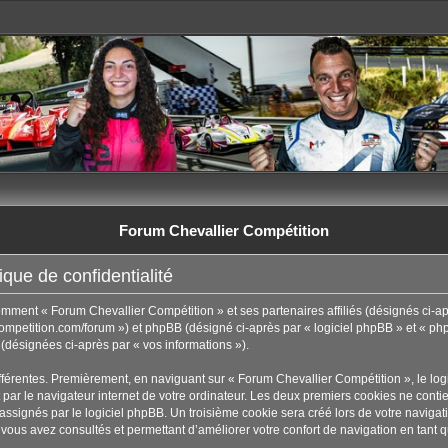
Forum Chevallier Compétition
que de confidentialité
comment « Forum Chevallier Compétition » et ses partenaires affiliés (désignés ci-ap
ompetition.com/forum ») et phpBB (désigné ci-après par « logiciel phpBB » et « phpB
t (désignées ci-après par « vos informations »).
fférentes. Premièrement, en naviguant sur « Forum Chevallier Compétition », le lo
par le navigateur internet de votre ordinateur. Les deux premiers cookies ne contienn
ignés par le logiciel phpBB. Un troisième cookie sera créé lors de votre navigati
 vous avez consultés et permettant d’améliorer votre confort de navigation en tant qu