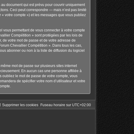
s au document qui est prévu pour couvrir uniquement
tons. Ceci peut correspondre — mais n’est pas limité
ar « votre compte ») et les messages que vous publiez
nel vous permettant de vous connecter à votre compte
allier Compétition » sont protégées par les lois de
r, de votre mot de passe et de votre adresse de
« Forum Chevallier Compétition ». Dans tous les cas,
s abonner ou non à la liste de diffusion du logiciel
le même mot de passe sur plusieurs sites internet
récieusement. En aucun cas une personne affiliée à
s oubliez le mot de passe de votre compte, vous
emandera de spécifier votre nom d’utilisateur et votre
compte.
Supprimer les cookies
Fuseau horaire sur
UTC+02:00