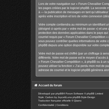
Lors de votre navigation sur « Forum Chevallier Com
les pages créées par le logiciel phpBB. La seconde m
à — la publication de messages en tant qu’utilisateu
après votre inscription et lors de votre connexion (d
Votre compte contiendra au minimum un identifiant un
(désigné ci-après par « votre mot de passe ») et une 
protection des données applicables dans le pays qui h
courriel requis par « Forum Chevallier Compétition » d
vous pouvez contrôler quelles informations de votre 
phpBB depuis une option disponible sur votre compte
Votre mot de passe est chiffré (par un chiffrage à sen
différents. Votre mot de passe est le moyen d’accès 
« Forum Chevallier Compétition », à phpBB ou à un si
pouvez utiliser la fonction « J’ai perdu mon mot de pa
adresse de courriel et le logiciel phpBB générera al
Accueil du forum
Développé par
phpBB
® Forum Software © phpBB Limited
Style: Carbon by Joyce&Luna
phpBB-Style-Design
Traduction française officielle
©
Qiaeru
Confidentialité
|
Conditions