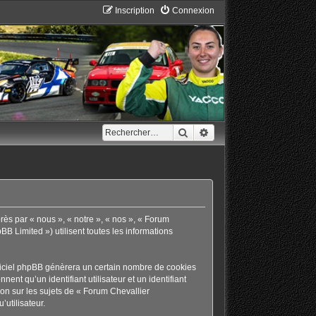
Inscription
Connexion
Rechercher
Recherche avancée
rès par « nous », « notre », « nos », « Forum
B Limited ») utilisent toutes les informations
giciel phpBB génèrera un certain nombre de cookies
ent qu’un identifiant utilisateur et un identifiant
on sur les sujets de « Forum Chevallier
’utilisateur.