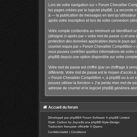
Lors de votre navigation sur « Forum Chevallier Com
les pages créées par le logiciel phpBB. La seconde m
à — la publication de messages en tant qu’utilisateu
après votre inscription et lors de votre connexion (d
Votre compte contiendra au minimum un identifiant un
(désigné ci-après par « votre mot de passe ») et une 
protection des données applicables dans le pays qui h
courriel requis par « Forum Chevallier Compétition » d
vous pouvez contrôler quelles informations de votre 
phpBB depuis une option disponible sur votre compte
Votre mot de passe est chiffré (par un chiffrage à sen
différents. Votre mot de passe est le moyen d’accès 
« Forum Chevallier Compétition », à phpBB ou à un si
pouvez utiliser la fonction « J’ai perdu mon mot de pa
adresse de courriel et le logiciel phpBB générera al
Accueil du forum
Développé par
phpBB
® Forum Software © phpBB Limited
Style: Carbon by Joyce&Luna
phpBB-Style-Design
Traduction française officielle
©
Qiaeru
Confidentialité
|
Conditions