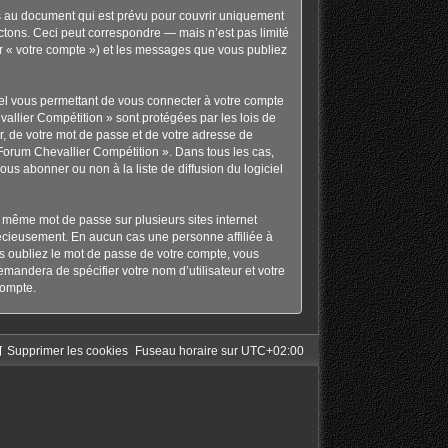
s au document qui est prévu pour couvrir uniquement
tons. Ceci peut correspondre — mais n’est pas limité
ar « votre compte ») et les messages que vous publiez
nel vous permettant de vous connecter à votre compte
allier Compétition » sont protégées par les lois de
r, de votre mot de passe et de votre adresse de
« Forum Chevallier Compétition ». Dans tous les cas,
s abonner ou non à la liste de diffusion du logiciel
le même mot de passe sur plusieurs sites internet
récieusement. En aucun cas une personne affiliée à
s oubliez le mot de passe de votre compte, vous
emandera de spécifier votre nom d’utilisateur et votre
compte.
Supprimer les cookies
Fuseau horaire sur
UTC+02:00