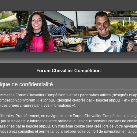
Forum Chevallier Compétition
que de confidentialité
comment « Forum Chevallier Compétition » et ses partenaires affiliés (désignés ci-ap
ompetition.com/forum ») et phpBB (désigné ci-après par « logiciel phpBB » et « phpB
t (désignées ci-après par « vos informations »).
fférentes. Premièrement, en naviguant sur « Forum Chevallier Compétition », le lo
par le navigateur internet de votre ordinateur. Les deux premiers cookies ne contienn
ignés par le logiciel phpBB. Un troisième cookie sera créé lors de votre navigati
 vous avez consultés et permettant d’améliorer votre confort de navigation en tant qu