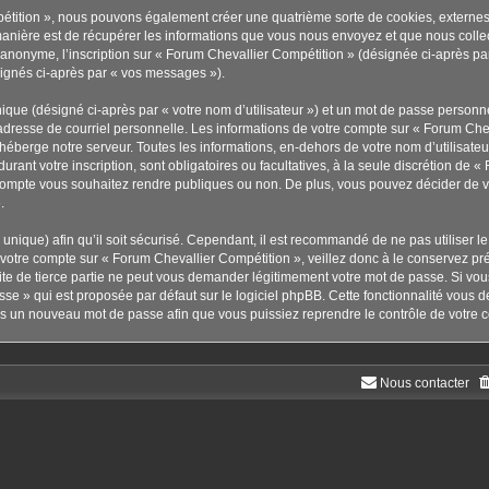
pétition », nous pouvons également créer une quatrième sorte de cookies, externe
anière est de récupérer les informations que vous nous envoyez et que nous collec
r anonyme, l’inscription sur « Forum Chevallier Compétition » (désignée ci-après p
ésignés ci-après par « vos messages »).
ique (désigné ci-après par « votre nom d’utilisateur ») et un mot de passe person
adresse de courriel personnelle. Les informations de votre compte sur « Forum Chev
éberge notre serveur. Toutes les informations, en-dehors de votre nom d’utilisateu
urant votre inscription, sont obligatoires ou facultatives, à la seule discrétion de 
compte vous souhaitez rendre publiques ou non. De plus, vous pouvez décider de vou
.
s unique) afin qu’il soit sécurisé. Cependant, il est recommandé de ne pas utiliser 
à votre compte sur « Forum Chevallier Compétition », veillez donc à le conservez p
te de tierce partie ne peut vous demander légitimement votre mot de passe. Si vou
sse » qui est proposée par défaut sur le logiciel phpBB. Cette fonctionnalité vous d
ors un nouveau mot de passe afin que vous puissiez reprendre le contrôle de votre 
Nous contacter