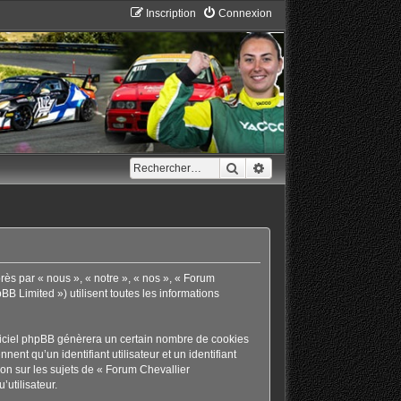
Inscription
Connexion
Rechercher
Recherche avancée
rès par « nous », « notre », « nos », « Forum
B Limited ») utilisent toutes les informations
giciel phpBB génèrera un certain nombre de cookies
ent qu’un identifiant utilisateur et un identifiant
on sur les sujets de « Forum Chevallier
’utilisateur.