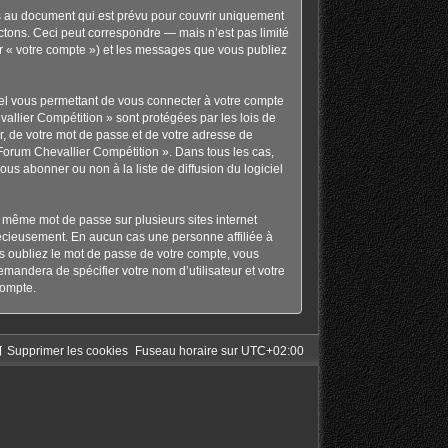
s au document qui est prévu pour couvrir uniquement
tons. Ceci peut correspondre — mais n’est pas limité
ar « votre compte ») et les messages que vous publiez
nel vous permettant de vous connecter à votre compte
allier Compétition » sont protégées par les lois de
r, de votre mot de passe et de votre adresse de
« Forum Chevallier Compétition ». Dans tous les cas,
s abonner ou non à la liste de diffusion du logiciel
le même mot de passe sur plusieurs sites internet
récieusement. En aucun cas une personne affiliée à
s oubliez le mot de passe de votre compte, vous
emandera de spécifier votre nom d’utilisateur et votre
compte.
Supprimer les cookies
Fuseau horaire sur
UTC+02:00