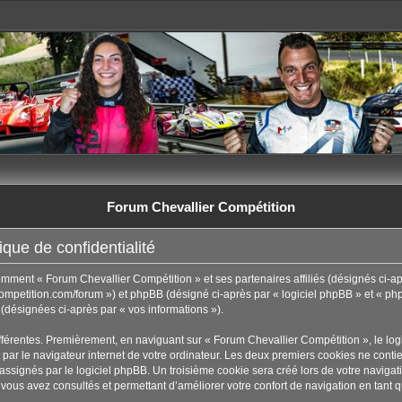
Forum Chevallier Compétition
que de confidentialité
comment « Forum Chevallier Compétition » et ses partenaires affiliés (désignés ci-ap
ompetition.com/forum ») et phpBB (désigné ci-après par « logiciel phpBB » et « phpB
t (désignées ci-après par « vos informations »).
fférentes. Premièrement, en naviguant sur « Forum Chevallier Compétition », le lo
par le navigateur internet de votre ordinateur. Les deux premiers cookies ne contienn
ignés par le logiciel phpBB. Un troisième cookie sera créé lors de votre navigati
 vous avez consultés et permettant d’améliorer votre confort de navigation en tant qu