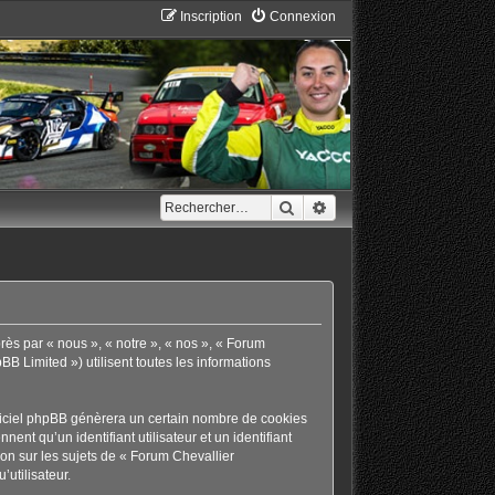
Inscription
Connexion
Rechercher
Recherche avancée
rès par « nous », « notre », « nos », « Forum
B Limited ») utilisent toutes les informations
giciel phpBB génèrera un certain nombre de cookies
ent qu’un identifiant utilisateur et un identifiant
on sur les sujets de « Forum Chevallier
’utilisateur.