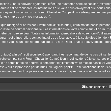
pétition », nous pouvons également créer une quatrième sorte de cookies, externe
anière est de récupérer les informations que vous nous envoyez et que nous collec
r anonyme, l’inscription sur « Forum Chevallier Compétition » (désignée ci-après p
ésignés ci-après par « vos messages »).
ique (désigné ci-après par « votre nom d’utilisateur ») et un mot de passe person
adresse de courriel personnelle. Les informations de votre compte sur « Forum Chev
éberge notre serveur. Toutes les informations, en-dehors de votre nom d’utilisateu
urant votre inscription, sont obligatoires ou facultatives, à la seule discrétion de 
compte vous souhaitez rendre publiques ou non. De plus, vous pouvez décider de vou
.
s unique) afin qu’il soit sécurisé. Cependant, il est recommandé de ne pas utiliser 
à votre compte sur « Forum Chevallier Compétition », veillez donc à le conservez p
te de tierce partie ne peut vous demander légitimement votre mot de passe. Si vou
sse » qui est proposée par défaut sur le logiciel phpBB. Cette fonctionnalité vous d
ors un nouveau mot de passe afin que vous puissiez reprendre le contrôle de votre 
Nous contacter