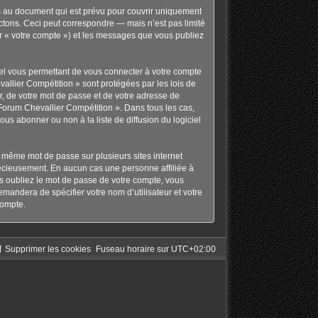
s au document qui est prévu pour couvrir uniquement
tons. Ceci peut correspondre — mais n’est pas limité
ar « votre compte ») et les messages que vous publiez
nel vous permettant de vous connecter à votre compte
allier Compétition » sont protégées par les lois de
r, de votre mot de passe et de votre adresse de
« Forum Chevallier Compétition ». Dans tous les cas,
s abonner ou non à la liste de diffusion du logiciel
le même mot de passe sur plusieurs sites internet
récieusement. En aucun cas une personne affiliée à
s oubliez le mot de passe de votre compte, vous
emandera de spécifier votre nom d’utilisateur et votre
compte.
Supprimer les cookies
Fuseau horaire sur
UTC+02:00