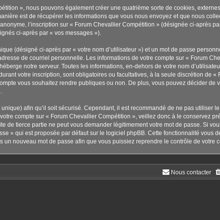
pétition », nous pouvons également créer une quatrième sorte de cookies, externe
anière est de récupérer les informations que vous nous envoyez et que nous collec
r anonyme, l’inscription sur « Forum Chevallier Compétition » (désignée ci-après p
ésignés ci-après par « vos messages »).
ique (désigné ci-après par « votre nom d’utilisateur ») et un mot de passe person
adresse de courriel personnelle. Les informations de votre compte sur « Forum Chev
éberge notre serveur. Toutes les informations, en-dehors de votre nom d’utilisateu
urant votre inscription, sont obligatoires ou facultatives, à la seule discrétion de 
compte vous souhaitez rendre publiques ou non. De plus, vous pouvez décider de vou
.
s unique) afin qu’il soit sécurisé. Cependant, il est recommandé de ne pas utiliser 
à votre compte sur « Forum Chevallier Compétition », veillez donc à le conservez p
te de tierce partie ne peut vous demander légitimement votre mot de passe. Si vou
sse » qui est proposée par défaut sur le logiciel phpBB. Cette fonctionnalité vous d
ors un nouveau mot de passe afin que vous puissiez reprendre le contrôle de votre 
Nous contacter