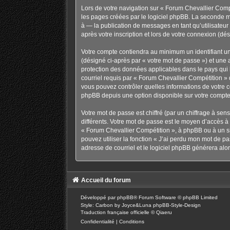
Lors de votre navigation sur « Forum Chevallier Com
les pages créées par le logiciel phpBB. La seconde m
à — la publication de messages en tant qu’utilisateu
après votre inscription et lors de votre connexion (d
Votre compte contiendra au minimum un identifiant un
(désigné ci-après par « votre mot de passe ») et une 
protection des données applicables dans le pays qui h
courriel requis par « Forum Chevallier Compétition » d
vous pouvez contrôler quelles informations de votre 
phpBB depuis une option disponible sur votre compte
Votre mot de passe est chiffré (par un chiffrage à sen
différents. Votre mot de passe est le moyen d’accès 
« Forum Chevallier Compétition », à phpBB ou à un si
pouvez utiliser la fonction « J’ai perdu mon mot de pa
adresse de courriel et le logiciel phpBB générera al
Accueil du forum
Développé par
phpBB
® Forum Software © phpBB Limited
Style: Carbon by Joyce&Luna
phpBB-Style-Design
Traduction française officielle
©
Qiaeru
Confidentialité
|
Conditions