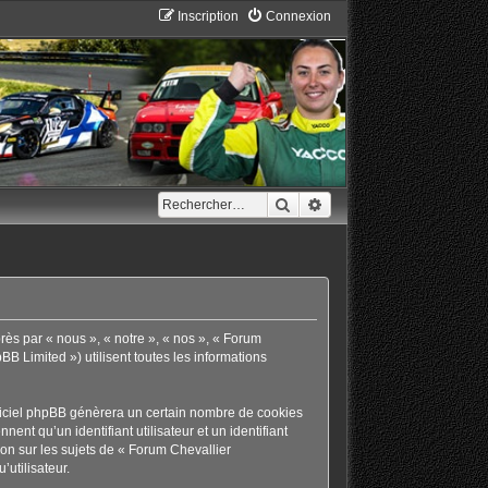
Inscription
Connexion
Rechercher
Recherche avancée
rès par « nous », « notre », « nos », « Forum
B Limited ») utilisent toutes les informations
giciel phpBB génèrera un certain nombre de cookies
ent qu’un identifiant utilisateur et un identifiant
on sur les sujets de « Forum Chevallier
’utilisateur.