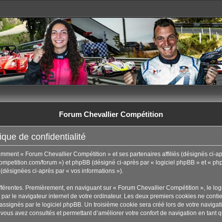
Forum Chevallier Compétition
que de confidentialité
comment « Forum Chevallier Compétition » et ses partenaires affiliés (désignés ci-ap
ompetition.com/forum ») et phpBB (désigné ci-après par « logiciel phpBB » et « phpB
t (désignées ci-après par « vos informations »).
fférentes. Premièrement, en naviguant sur « Forum Chevallier Compétition », le lo
par le navigateur internet de votre ordinateur. Les deux premiers cookies ne contienn
ignés par le logiciel phpBB. Un troisième cookie sera créé lors de votre navigati
 vous avez consultés et permettant d’améliorer votre confort de navigation en tant qu