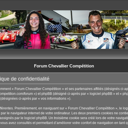
Forum Chevallier Compétition
que de confidentialité
comment « Forum Chevallier Compétition » et ses partenaires affiliés (désignés ci-ap
ompetition.com/forum ») et phpBB (désigné ci-après par « logiciel phpBB » et « phpB
t (désignées ci-après par « vos informations »).
fférentes. Premièrement, en naviguant sur « Forum Chevallier Compétition », le lo
par le navigateur internet de votre ordinateur. Les deux premiers cookies ne contienn
ignés par le logiciel phpBB. Un troisième cookie sera créé lors de votre navigati
 vous avez consultés et permettant d’améliorer votre confort de navigation en tant qu