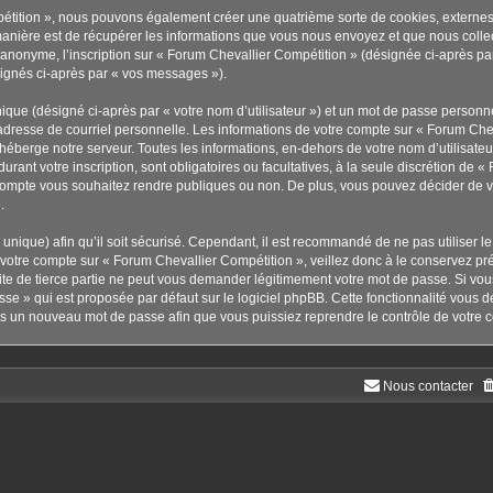
pétition », nous pouvons également créer une quatrième sorte de cookies, externe
anière est de récupérer les informations que vous nous envoyez et que nous collec
r anonyme, l’inscription sur « Forum Chevallier Compétition » (désignée ci-après p
ésignés ci-après par « vos messages »).
ique (désigné ci-après par « votre nom d’utilisateur ») et un mot de passe person
adresse de courriel personnelle. Les informations de votre compte sur « Forum Chev
éberge notre serveur. Toutes les informations, en-dehors de votre nom d’utilisateu
urant votre inscription, sont obligatoires ou facultatives, à la seule discrétion de 
compte vous souhaitez rendre publiques ou non. De plus, vous pouvez décider de vou
.
s unique) afin qu’il soit sécurisé. Cependant, il est recommandé de ne pas utiliser 
à votre compte sur « Forum Chevallier Compétition », veillez donc à le conservez p
te de tierce partie ne peut vous demander légitimement votre mot de passe. Si vou
sse » qui est proposée par défaut sur le logiciel phpBB. Cette fonctionnalité vous d
ors un nouveau mot de passe afin que vous puissiez reprendre le contrôle de votre 
Nous contacter