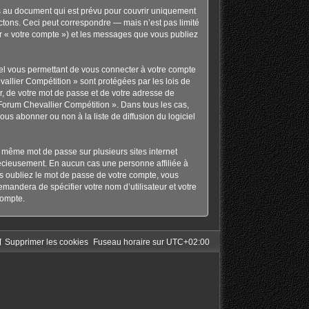
s au document qui est prévu pour couvrir uniquement
tons. Ceci peut correspondre — mais n’est pas limité
ar « votre compte ») et les messages que vous publiez
nel vous permettant de vous connecter à votre compte
allier Compétition » sont protégées par les lois de
r, de votre mot de passe et de votre adresse de
« Forum Chevallier Compétition ». Dans tous les cas,
s abonner ou non à la liste de diffusion du logiciel
le même mot de passe sur plusieurs sites internet
récieusement. En aucun cas une personne affiliée à
s oubliez le mot de passe de votre compte, vous
emandera de spécifier votre nom d’utilisateur et votre
compte.
Supprimer les cookies
Fuseau horaire sur
UTC+02:00