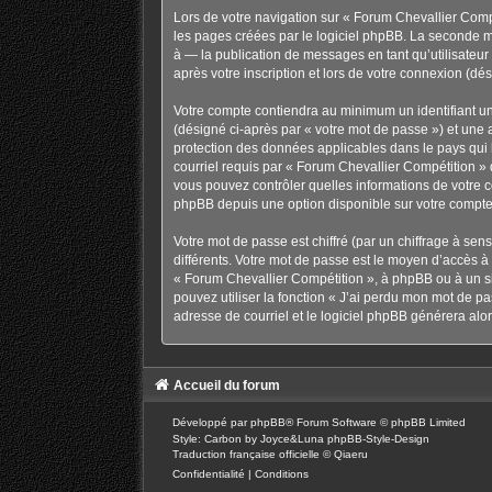
Lors de votre navigation sur « Forum Chevallier Com
les pages créées par le logiciel phpBB. La seconde m
à — la publication de messages en tant qu’utilisateu
après votre inscription et lors de votre connexion (d
Votre compte contiendra au minimum un identifiant un
(désigné ci-après par « votre mot de passe ») et une 
protection des données applicables dans le pays qui h
courriel requis par « Forum Chevallier Compétition » d
vous pouvez contrôler quelles informations de votre 
phpBB depuis une option disponible sur votre compte
Votre mot de passe est chiffré (par un chiffrage à sen
différents. Votre mot de passe est le moyen d’accès 
« Forum Chevallier Compétition », à phpBB ou à un si
pouvez utiliser la fonction « J’ai perdu mon mot de pa
adresse de courriel et le logiciel phpBB générera al
Accueil du forum
Développé par
phpBB
® Forum Software © phpBB Limited
Style: Carbon by Joyce&Luna
phpBB-Style-Design
Traduction française officielle
©
Qiaeru
Confidentialité
|
Conditions