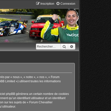
Inscription
Connexion
Rechercher
Recherche avancée
rès par « nous », « notre », « nos », « Forum
B Limited ») utilisent toutes les informations
giciel phpBB génèrera un certain nombre de cookies
ent qu’un identifiant utilisateur et un identifiant
on sur les sujets de « Forum Chevallier
’utilisateur.