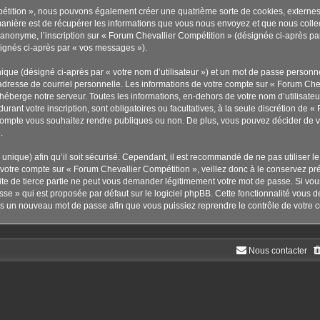
pétition », nous pouvons également créer une quatrième sorte de cookies, externe
anière est de récupérer les informations que vous nous envoyez et que nous collec
r anonyme, l’inscription sur « Forum Chevallier Compétition » (désignée ci-après p
ésignés ci-après par « vos messages »).
ique (désigné ci-après par « votre nom d’utilisateur ») et un mot de passe person
adresse de courriel personnelle. Les informations de votre compte sur « Forum Chev
éberge notre serveur. Toutes les informations, en-dehors de votre nom d’utilisateu
urant votre inscription, sont obligatoires ou facultatives, à la seule discrétion de 
compte vous souhaitez rendre publiques ou non. De plus, vous pouvez décider de vou
.
s unique) afin qu’il soit sécurisé. Cependant, il est recommandé de ne pas utiliser 
à votre compte sur « Forum Chevallier Compétition », veillez donc à le conservez p
te de tierce partie ne peut vous demander légitimement votre mot de passe. Si vou
sse » qui est proposée par défaut sur le logiciel phpBB. Cette fonctionnalité vous d
ors un nouveau mot de passe afin que vous puissiez reprendre le contrôle de votre 
Nous contacter