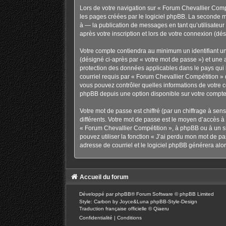
Lors de votre navigation sur « Forum Chevallier Com
les pages créées par le logiciel phpBB. La seconde m
à — la publication de messages en tant qu’utilisateu
après votre inscription et lors de votre connexion (d
Votre compte contiendra au minimum un identifiant un
(désigné ci-après par « votre mot de passe ») et une 
protection des données applicables dans le pays qui h
courriel requis par « Forum Chevallier Compétition » d
vous pouvez contrôler quelles informations de votre 
phpBB depuis une option disponible sur votre compte
Votre mot de passe est chiffré (par un chiffrage à sen
différents. Votre mot de passe est le moyen d’accès 
« Forum Chevallier Compétition », à phpBB ou à un si
pouvez utiliser la fonction « J’ai perdu mon mot de pa
adresse de courriel et le logiciel phpBB générera al
Accueil du forum
Développé par
phpBB
® Forum Software © phpBB Limited
Style: Carbon by Joyce&Luna
phpBB-Style-Design
Traduction française officielle
©
Qiaeru
Confidentialité
|
Conditions