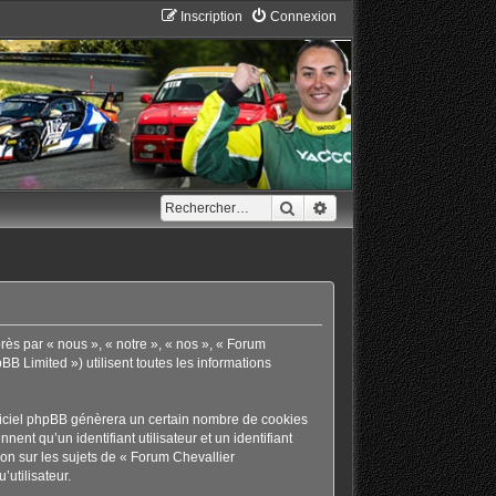
Inscription
Connexion
Rechercher
Recherche avancée
rès par « nous », « notre », « nos », « Forum
B Limited ») utilisent toutes les informations
giciel phpBB génèrera un certain nombre de cookies
ent qu’un identifiant utilisateur et un identifiant
on sur les sujets de « Forum Chevallier
’utilisateur.