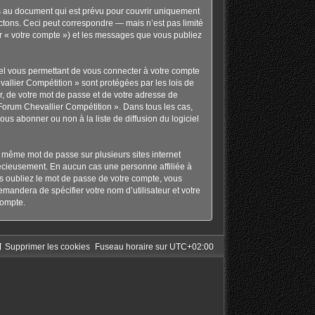
s au document qui est prévu pour couvrir uniquement
tons. Ceci peut correspondre — mais n’est pas limité
ar « votre compte ») et les messages que vous publiez
nel vous permettant de vous connecter à votre compte
allier Compétition » sont protégées par les lois de
r, de votre mot de passe et de votre adresse de
« Forum Chevallier Compétition ». Dans tous les cas,
s abonner ou non à la liste de diffusion du logiciel
le même mot de passe sur plusieurs sites internet
récieusement. En aucun cas une personne affiliée à
s oubliez le mot de passe de votre compte, vous
emandera de spécifier votre nom d’utilisateur et votre
compte.
Supprimer les cookies
Fuseau horaire sur
UTC+02:00