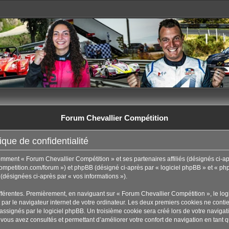
Forum Chevallier Compétition
que de confidentialité
comment « Forum Chevallier Compétition » et ses partenaires affiliés (désignés ci-ap
ompetition.com/forum ») et phpBB (désigné ci-après par « logiciel phpBB » et « phpB
t (désignées ci-après par « vos informations »).
fférentes. Premièrement, en naviguant sur « Forum Chevallier Compétition », le lo
par le navigateur internet de votre ordinateur. Les deux premiers cookies ne contienn
ignés par le logiciel phpBB. Un troisième cookie sera créé lors de votre navigati
 vous avez consultés et permettant d’améliorer votre confort de navigation en tant qu