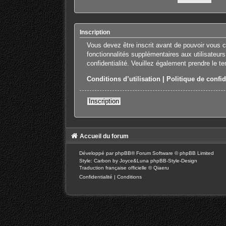
Inscription
Vous devez être inscrit avant de pouvoir vous 
fonctionnalités supplémentaires aux utilisateurs
confidentialité. Veuillez également prendre le t
Conditions d’utilisation
|
Politique de confid
Inscription
Accueil du forum
Développé par
phpBB
® Forum Software © phpBB Limited
Style: Carbon by Joyce&Luna
phpBB-Style-Design
Traduction française officielle
©
Qiaeru
Confidentialité
|
Conditions