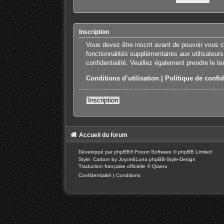
Inscription
Vous devez être inscrit avant de pouvoir vous 
fonctionnalités supplémentaires aux utilisateurs
confidentialité. Veuillez également prendre le t
Conditions d’utilisation
|
Politique de confid
Inscription
Accueil du forum
Développé par
phpBB
® Forum Software © phpBB Limited
Style: Carbon by Joyce&Luna
phpBB-Style-Design
Traduction française officielle
©
Qiaeru
Confidentialité
|
Conditions