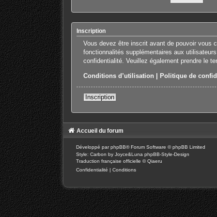
Inscription
Vous devez être inscrit avant de pouvoir vous 
fonctionnalités supplémentaires aux utilisateurs
confidentialité. Veuillez également prendre le t
Conditions d’utilisation
|
Politique de confid
Inscription
Accueil du forum
Développé par
phpBB
® Forum Software © phpBB Limited
Style: Carbon by Joyce&Luna
phpBB-Style-Design
Traduction française officielle
©
Qiaeru
Confidentialité
|
Conditions