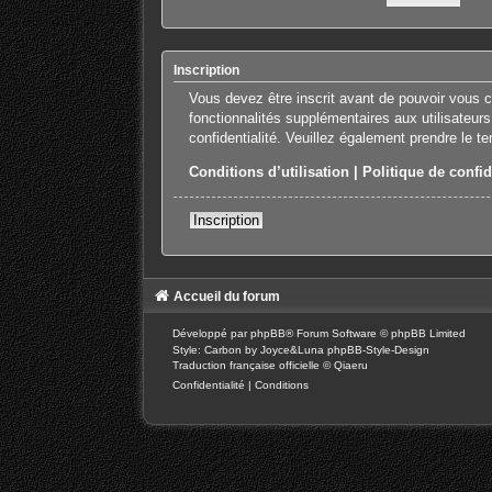
Inscription
Vous devez être inscrit avant de pouvoir vous 
fonctionnalités supplémentaires aux utilisateurs
confidentialité. Veuillez également prendre le t
Conditions d’utilisation
|
Politique de confid
Inscription
Accueil du forum
Développé par
phpBB
® Forum Software © phpBB Limited
Style: Carbon by Joyce&Luna
phpBB-Style-Design
Traduction française officielle
©
Qiaeru
Confidentialité
|
Conditions