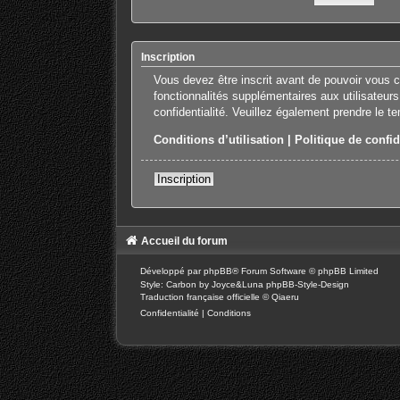
Inscription
Vous devez être inscrit avant de pouvoir vous 
fonctionnalités supplémentaires aux utilisateurs
confidentialité. Veuillez également prendre le t
Conditions d’utilisation
|
Politique de confid
Inscription
Accueil du forum
Développé par
phpBB
® Forum Software © phpBB Limited
Style: Carbon by Joyce&Luna
phpBB-Style-Design
Traduction française officielle
©
Qiaeru
Confidentialité
|
Conditions