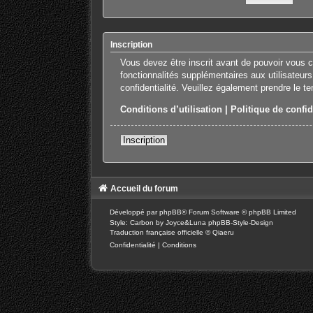
Inscription
Vous devez être inscrit avant de pouvoir vous 
fonctionnalités supplémentaires aux utilisateurs
confidentialité. Veuillez également prendre le t
Conditions d’utilisation
|
Politique de confid
Inscription
Accueil du forum
Développé par
phpBB
® Forum Software © phpBB Limited
Style: Carbon by Joyce&Luna
phpBB-Style-Design
Traduction française officielle
©
Qiaeru
Confidentialité
|
Conditions