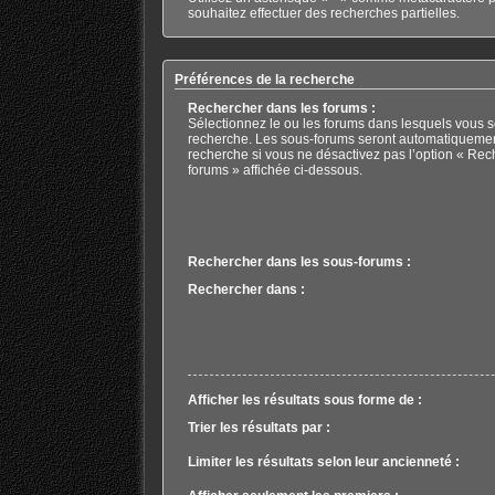
souhaitez effectuer des recherches partielles.
Préférences de la recherche
Rechercher dans les forums :
Sélectionnez le ou les forums dans lesquels vous s
recherche. Les sous-forums seront automatiquemen
recherche si vous ne désactivez pas l’option « Rec
forums » affichée ci-dessous.
Rechercher dans les sous-forums :
Rechercher dans :
Afficher les résultats sous forme de :
Trier les résultats par :
Limiter les résultats selon leur ancienneté :