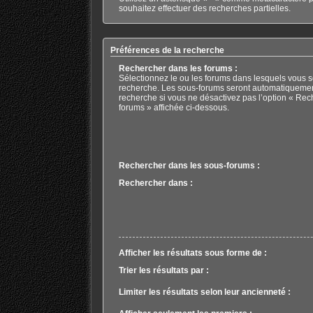
souhaitez effectuer des recherches partielles.
Préférences de la recherche
Rechercher dans les forums :
Sélectionnez le ou les forums dans lesquels vous s
recherche. Les sous-forums seront automatiquemen
recherche si vous ne désactivez pas l’option « Rec
forums » affichée ci-dessous.
Rechercher dans les sous-forums :
Rechercher dans :
Afficher les résultats sous forme de :
Trier les résultats par :
Limiter les résultats selon leur ancienneté :