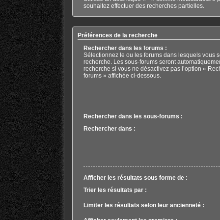
souhaitez effectuer des recherches partielles.
Préférences de la recherche
Rechercher dans les forums :
Sélectionnez le ou les forums dans lesquels vous s
recherche. Les sous-forums seront automatiquemen
recherche si vous ne désactivez pas l’option « Rec
forums » affichée ci-dessous.
Rechercher dans les sous-forums :
Rechercher dans :
Afficher les résultats sous forme de :
Trier les résultats par :
Limiter les résultats selon leur ancienneté :