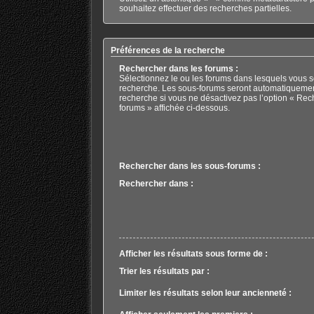
souhaitez effectuer des recherches partielles.
Préférences de la recherche
Rechercher dans les forums :
Sélectionnez le ou les forums dans lesquels vous s
recherche. Les sous-forums seront automatiquemen
recherche si vous ne désactivez pas l’option « Rec
forums » affichée ci-dessous.
Rechercher dans les sous-forums :
Rechercher dans :
Afficher les résultats sous forme de :
Trier les résultats par :
Limiter les résultats selon leur ancienneté :