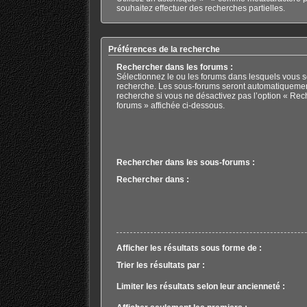
souhaitez effectuer des recherches partielles.
Préférences de la recherche
Rechercher dans les forums :
Sélectionnez le ou les forums dans lesquels vous s
recherche. Les sous-forums seront automatiquemen
recherche si vous ne désactivez pas l’option « Rec
forums » affichée ci-dessous.
Rechercher dans les sous-forums :
Rechercher dans :
Afficher les résultats sous forme de :
Trier les résultats par :
Limiter les résultats selon leur ancienneté :