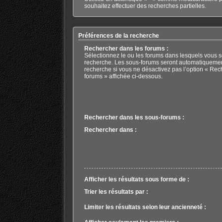
souhaitez effectuer des recherches partielles.
Préférences de la recherche
Rechercher dans les forums :
Sélectionnez le ou les forums dans lesquels vous s
recherche. Les sous-forums seront automatiquemen
recherche si vous ne désactivez pas l’option « Rec
forums » affichée ci-dessous.
Rechercher dans les sous-forums :
Rechercher dans :
Afficher les résultats sous forme de :
Trier les résultats par :
Limiter les résultats selon leur ancienneté :