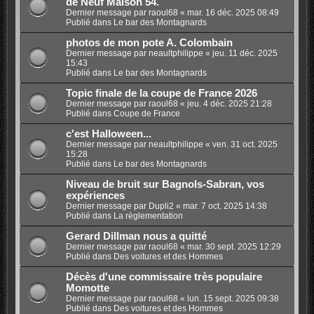
de Neuf Maison 54.
Dernier message par
raoul68
«
mar. 16 déc. 2025 08:49
Publié dans
Le bar des Montagnards
photos de mon pote A. Colombain
Dernier message par
neaultphilippe
«
jeu. 11 déc. 2025
15:43
Publié dans
Le bar des Montagnards
Topic finale de la coupe de France 2026
Dernier message par
raoul68
«
jeu. 4 déc. 2025 21:28
Publié dans
Coupe de France
c'est Halloween...
Dernier message par
neaultphilippe
«
ven. 31 oct. 2025
15:28
Publié dans
Le bar des Montagnards
Niveau de bruit sur Bagnols-Sabran, vos
expériences
Dernier message par
Dupli2
«
mar. 7 oct. 2025 14:38
Publié dans
La règlementation
Gerard Dillman nous a quitté
Dernier message par
raoul68
«
mar. 30 sept. 2025 12:29
Publié dans
Des voitures et des Hommes
Décès d'une commissaire très populaire
Momotte
Dernier message par
raoul68
«
lun. 15 sept. 2025 09:38
Publié dans
Des voitures et des Hommes