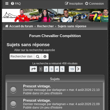
FAQ
Inscription
Connexion
Accueil du forum
Rechercher
Sujets sans réponse
Forum Chevallier Compétition
Sujets sans réponse
Aller sur la recherche avancée
Rechercher
Recherche avancée
La recherche a retourné 458 résultats
Page
1
sur
19
1
2
3
4
5
19
Suivant
…
Sujets
Prescot vintage.
Dernier message par
dartagnan
«
mar. 4 août 2026 21:10
Publié dans
Un peu d'histoire
Prescot vintage.
Dernier message par
dartagnan
«
mar. 4 août 2026 21:09
Publié dans
Un peu d'histoire