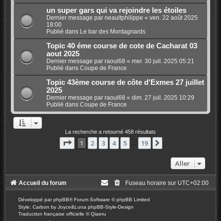
un super gars qui va rejoindre les étoiles
Dernier message par
neaultphilippe
«
ven. 22 août 2025
18:00
Publié dans
Le bar des Montagnards
Topic 40 éme course de cote de Cacharat 03
aout 2025
Dernier message par
raoul68
«
mer. 30 juil. 2025 05:21
Publié dans
Coupe de France
Topic 43ème course de côte d'Exmes 27 juillet
2025
Dernier message par
raoul68
«
dim. 27 juil. 2025 10:29
Publié dans
Coupe de France
La recherche a retourné 458 résultats
Page
1
sur
19
1
2
3
4
5
19
Suivant
…
Aller
Accueil du forum
Fuseau horaire sur
UTC+02:00
Développé par
phpBB
® Forum Software © phpBB Limited
Style: Carbon by Joyce&Luna
phpBB-Style-Design
Traduction française officielle
©
Qiaeru