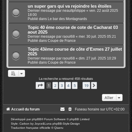
un super gars qui va rejoindre les étoiles
Dernier message par
neaultphilippe
«
ven. 22 août 2025
18:00
Publié dans
Le bar des Montagnards
Topic 40 éme course de cote de Cacharat 03
aout 2025
Dernier message par
raoul68
«
mer. 30 juil. 2025 05:21
Publié dans
Coupe de France
Topic 43ème course de côte d'Exmes 27 juillet
2025
Dernier message par
raoul68
«
dim. 27 juil. 2025 10:29
Publié dans
Coupe de France
La recherche a retourné 458 résultats
Page
1
sur
19
1
2
3
4
5
19
Suivant
…
Aller
Accueil du forum
Fuseau horaire sur
UTC+02:00
Développé par
phpBB
® Forum Software © phpBB Limited
Style: Carbon by Joyce&Luna
phpBB-Style-Design
Traduction française officielle
©
Qiaeru