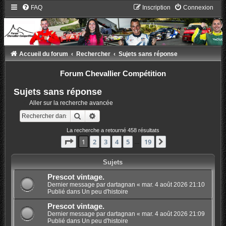
FAQ
Inscription
Connexion
Accueil du forum
Rechercher
Sujets sans réponse
Forum Chevallier Compétition
Sujets sans réponse
Aller sur la recherche avancée
Rechercher
Recherche avancée
La recherche a retourné 458 résultats
Page
1
sur
19
1
2
3
4
5
19
Suivant
…
Sujets
Prescot vintage.
Dernier message par
dartagnan
«
mar. 4 août 2026 21:10
Publié dans
Un peu d'histoire
Prescot vintage.
Dernier message par
dartagnan
«
mar. 4 août 2026 21:09
Publié dans
Un peu d'histoire