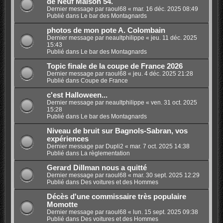
de Neuf Maison 54.
Dernier message par
raoul68
«
mar. 16 déc. 2025 08:49
Publié dans
Le bar des Montagnards
photos de mon pote A. Colombain
Dernier message par
neaultphilippe
«
jeu. 11 déc. 2025
15:43
Publié dans
Le bar des Montagnards
Topic finale de la coupe de France 2026
Dernier message par
raoul68
«
jeu. 4 déc. 2025 21:28
Publié dans
Coupe de France
c'est Halloween...
Dernier message par
neaultphilippe
«
ven. 31 oct. 2025
15:28
Publié dans
Le bar des Montagnards
Niveau de bruit sur Bagnols-Sabran, vos
expériences
Dernier message par
Dupli2
«
mar. 7 oct. 2025 14:38
Publié dans
La règlementation
Gerard Dillman nous a quitté
Dernier message par
raoul68
«
mar. 30 sept. 2025 12:29
Publié dans
Des voitures et des Hommes
Décès d'une commissaire très populaire
Momotte
Dernier message par
raoul68
«
lun. 15 sept. 2025 09:38
Publié dans
Des voitures et des Hommes