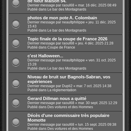
de Neuf Maison 54.
Dernier message par
raoul68
«
mar. 16 déc. 2025 08:49
Publié dans
Le bar des Montagnards
photos de mon pote A. Colombain
Dernier message par
neaultphilippe
«
jeu. 11 déc. 2025
15:43
Publié dans
Le bar des Montagnards
Topic finale de la coupe de France 2026
Dernier message par
raoul68
«
jeu. 4 déc. 2025 21:28
Publié dans
Coupe de France
c'est Halloween...
Dernier message par
neaultphilippe
«
ven. 31 oct. 2025
15:28
Publié dans
Le bar des Montagnards
Niveau de bruit sur Bagnols-Sabran, vos
expériences
Dernier message par
Dupli2
«
mar. 7 oct. 2025 14:38
Publié dans
La règlementation
Gerard Dillman nous a quitté
Dernier message par
raoul68
«
mar. 30 sept. 2025 12:29
Publié dans
Des voitures et des Hommes
Décès d'une commissaire très populaire
Momotte
Dernier message par
raoul68
«
lun. 15 sept. 2025 09:38
Publié dans
Des voitures et des Hommes