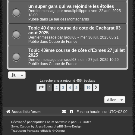
un super gars qui va rejoindre les étoiles
Dernier message par
neaultphilippe
«
ven. 22 août 2025
18:00
Publié dans
Le bar des Montagnards
Topic 40 éme course de cote de Cacharat 03
aout 2025
Dernier message par
raoul68
«
mer. 30 juil. 2025 05:21
Publié dans
Coupe de France
Topic 43ème course de côte d'Exmes 27 juillet
2025
Dernier message par
raoul68
«
dim. 27 juil. 2025 10:29
Publié dans
Coupe de France
La recherche a retourné 458 résultats
Page
1
sur
19
1
2
3
4
5
19
Suivant
…
Aller
Accueil du forum
Fuseau horaire sur
UTC+02:00
Développé par
phpBB
® Forum Software © phpBB Limited
Style: Carbon by Joyce&Luna
phpBB-Style-Design
Traduction française officielle
©
Qiaeru