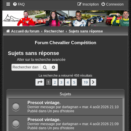
FAQ
Inscription
Connexion
Accueil du forum
Rechercher
Sujets sans réponse
Forum Chevallier Compétition
Sujets sans réponse
Aller sur la recherche avancée
Rechercher
Recherche avancée
La recherche a retourné 458 résultats
Page
1
sur
19
1
2
3
4
5
19
Suivant
…
Sujets
Prescot vintage.
Dernier message par
dartagnan
«
mar. 4 août 2026 21:10
Publié dans
Un peu d'histoire
Prescot vintage.
Dernier message par
dartagnan
«
mar. 4 août 2026 21:09
Publié dans
Un peu d'histoire