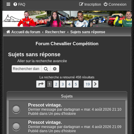
FAQ
Inscription
Connexion
Accueil du forum
Rechercher
Sujets sans réponse
Forum Chevallier Compétition
Sujets sans réponse
Aller sur la recherche avancée
Rechercher
Recherche avancée
La recherche a retourné 458 résultats
Page
1
sur
19
1
2
3
4
5
19
Suivant
…
Sujets
Prescot vintage.
Dernier message par
dartagnan
«
mar. 4 août 2026 21:10
Publié dans
Un peu d'histoire
Prescot vintage.
Dernier message par
dartagnan
«
mar. 4 août 2026 21:09
Publié dans
Un peu d'histoire