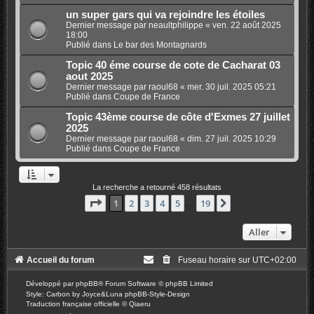
un super gars qui va rejoindre les étoiles
Dernier message par
neaultphilippe
«
ven. 22 août 2025
18:00
Publié dans
Le bar des Montagnards
Topic 40 éme course de cote de Cacharat 03
aout 2025
Dernier message par
raoul68
«
mer. 30 juil. 2025 05:21
Publié dans
Coupe de France
Topic 43ème course de côte d'Exmes 27 juillet
2025
Dernier message par
raoul68
«
dim. 27 juil. 2025 10:29
Publié dans
Coupe de France
La recherche a retourné 458 résultats
Page
1
sur
19
1
2
3
4
5
19
Suivant
…
Aller
Accueil du forum
Fuseau horaire sur
UTC+02:00
Développé par
phpBB
® Forum Software © phpBB Limited
Style: Carbon by Joyce&Luna
phpBB-Style-Design
Traduction française officielle
©
Qiaeru