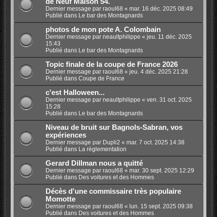
de Neuf Maison 54.
Dernier message par
raoul68
«
mar. 16 déc. 2025 08:49
Publié dans
Le bar des Montagnards
photos de mon pote A. Colombain
Dernier message par
neaultphilippe
«
jeu. 11 déc. 2025
15:43
Publié dans
Le bar des Montagnards
Topic finale de la coupe de France 2026
Dernier message par
raoul68
«
jeu. 4 déc. 2025 21:28
Publié dans
Coupe de France
c'est Halloween...
Dernier message par
neaultphilippe
«
ven. 31 oct. 2025
15:28
Publié dans
Le bar des Montagnards
Niveau de bruit sur Bagnols-Sabran, vos
expériences
Dernier message par
Dupli2
«
mar. 7 oct. 2025 14:38
Publié dans
La règlementation
Gerard Dillman nous a quitté
Dernier message par
raoul68
«
mar. 30 sept. 2025 12:29
Publié dans
Des voitures et des Hommes
Décès d'une commissaire très populaire
Momotte
Dernier message par
raoul68
«
lun. 15 sept. 2025 09:38
Publié dans
Des voitures et des Hommes