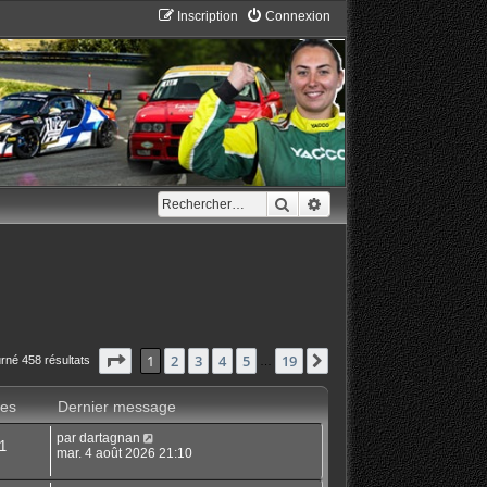
Inscription
Connexion
Rechercher
Recherche avancée
Page
1
sur
19
1
2
3
4
5
19
Suivant
rné 458 résultats
…
es
Dernier message
par
dartagnan
1
mar. 4 août 2026 21:10