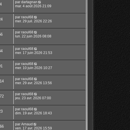
par
dartagnan
4
mar. 4 août 2026 21:09
par
raoul68
24
mer. 29 juil. 2026 22:26
par
raoul68
56
lun. 22 juin 2026 08:08
par
raoul68
34
mer. 17 juin 2026 21:53
par
raoul68
91
mer. 10 juin 2026 10:27
par
raoul68
14
mer. 29 avr. 2026 13:56
par
raoul68
72
jeu. 23 avr. 2026 07:00
par
raoul68
23
dim. 19 avr. 2026 18:43
par
Arnaud
66
ven. 17 avr. 2026 15:59