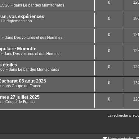
0
12
 15:28
» dans
Le bar des Montagnards
ran, vos expériences
0
19
s
La règlementation
0
12
9
» dans
Des voitures et des Hommes
opulaire Momotte
0
12
» dans
Des voitures et des Hommes
s étoiles
0
12
:00
» dans
Le bar des Montagnards
Cacharat 03 aout 2025
0
13
» dans
Coupe de France
es 27 juillet 2025
0
12
ans
Coupe de France
La recherche a retou
Nous contacter