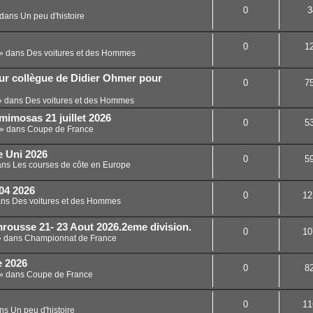
0
3
dans
Un peu d'histoire
0
1
» dans
Des voitures et des Hommes
ur collègue de Didier Ohmer pour
0
7
 dans
Des voitures et des Hommes
mimosas 21 juillet 2026
0
5
» dans
Coupe de France
e Uni 2026
0
5
ans
Les courses de côte en Europe
04 2026
0
12
ans
Des voitures et des Hommes
ousse 21- 23 Aout 2026.2eme division.
0
10
 dans
Championnat de France
e 2026
0
8
» dans
Coupe de France
0
11
ans
Un peu d'histoire