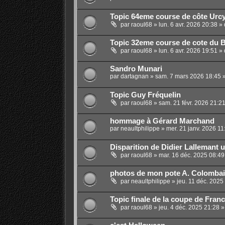
Topic 64eme course de côte Urcy 
par
raoul68
»
lun. 6 avr. 2026 20:38
» 
Topic 32eme course de cote du Bo
par
raoul68
»
lun. 6 avr. 2026 19:51
» 
Sandro Munari
par
dartagnan
»
sam. 7 mars 2026 18:45
»
Topic Guy Fréquelin
par
raoul68
»
sam. 21 févr. 2026 21:2
hommage à Gérard Marchand
par
neaultphilippe
»
mer. 21 janv. 2026 11
Disparition de Didier Lallemant 
par
raoul68
»
mar. 16 déc. 2025 08:49
photos de mon pote A. Colomba
par
neaultphilippe
»
jeu. 11 déc. 2025
Topic finale de la coupe de Fran
par
raoul68
»
jeu. 4 déc. 2025 21:28
»