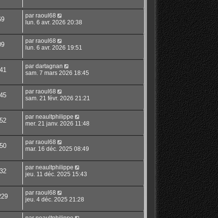
par
raoul68
69
lun. 6 avr. 2026 20:38
par
raoul68
09
lun. 6 avr. 2026 19:51
par
dartagnan
41
sam. 7 mars 2026 18:45
par
raoul68
45
sam. 21 févr. 2026 21:21
par
neaultphilippe
52
mer. 21 janv. 2026 11:48
par
raoul68
50
mar. 16 déc. 2025 08:49
par
neaultphilippe
32
jeu. 11 déc. 2025 15:43
par
raoul68
229
jeu. 4 déc. 2025 21:28
par
neaultphilippe