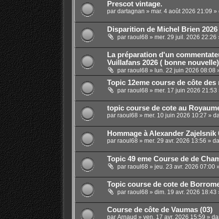
Prescot vintage.
par
dartagnan
»
mar. 4 août 2026 21:09
» 
Disparition de Michel Brien 2026
par
raoul68
»
mer. 29 juil. 2026 22:26
La préparation d'un commentate
Vuillafans 2026 ( bonne nouvelle)
par
raoul68
»
lun. 22 juin 2026 08:08
»
Topic 12eme course de côte des 
par
raoul68
»
mer. 17 juin 2026 21:53
topic course de cote au Royaum
par
raoul68
»
mer. 10 juin 2026 10:27
» d
Hommage à Alexander Zajelsnik 
par
raoul68
»
mer. 29 avr. 2026 13:56
» d
Topic 49 eme Course de de Chamr
par
raoul68
»
jeu. 23 avr. 2026 07:00
»
Topic course de cote de Borrom
par
raoul68
»
dim. 19 avr. 2026 18:43
Course de côte de Vaumas (03)
par
Arnaud
»
ven. 17 avr. 2026 15:59
» d