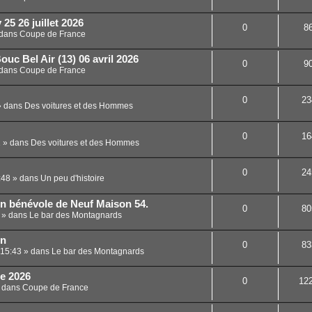
25 26 juillet 2026
0
8
dans
Coupe de France
uc Bel Air (13) 06 avril 2026
0
9
dans
Coupe de France
0
23
 dans
Des voitures et des Hommes
0
16
1
» dans
Des voitures et des Hommes
0
24
:48
» dans
Un peu d'histoire
un bénévole de Neuf Maison 54.
0
80
» dans
Le bar des Montagnards
in
0
83
 15:43
» dans
Le bar des Montagnards
ce 2026
0
12
 dans
Coupe de France