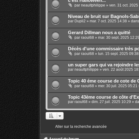
c'est Halloween...
par
neaultphilippe
»
ven. 31 oct. 2025
Niveau de bruit sur Bagnols-Sab
par
Dupli2
»
mar. 7 oct. 2025 14:38
» dan
Gerard Dillman nous a quitté
par
raoul68
»
mar. 30 sept. 2025 12:2
Décès d'une commissaire très p
par
raoul68
»
lun. 15 sept. 2025 09:38
un super gars qui va rejoindre le
par
neaultphilippe
»
ven. 22 août 2025 18
Topic 40 éme course de cote de 
par
raoul68
»
mer. 30 juil. 2025 05:21
Topic 43ème course de côte d'Exm
par
raoul68
»
dim. 27 juil. 2025 10:29
» d
Aller sur la recherche avancée
Accueil du forum