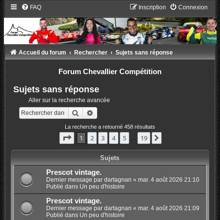
FAQ
Inscription
Connexion
Accueil du forum
Rechercher
Sujets sans réponse
Forum Chevallier Compétition
Sujets sans réponse
Aller sur la recherche avancée
Rechercher
Recherche avancée
La recherche a retourné 458 résultats
Page
1
sur
19
1
2
3
4
5
19
Suivant
…
Sujets
Prescot vintage.
Dernier message par
dartagnan
«
mar. 4 août 2026 21:10
Publié dans
Un peu d'histoire
Prescot vintage.
Dernier message par
dartagnan
«
mar. 4 août 2026 21:09
Publié dans
Un peu d'histoire