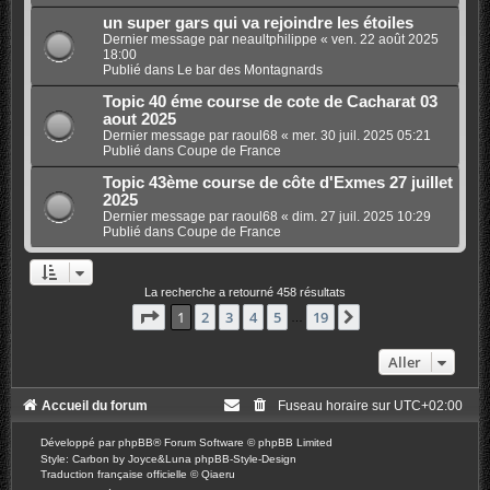
un super gars qui va rejoindre les étoiles
Dernier message par
neaultphilippe
«
ven. 22 août 2025
18:00
Publié dans
Le bar des Montagnards
Topic 40 éme course de cote de Cacharat 03
aout 2025
Dernier message par
raoul68
«
mer. 30 juil. 2025 05:21
Publié dans
Coupe de France
Topic 43ème course de côte d'Exmes 27 juillet
2025
Dernier message par
raoul68
«
dim. 27 juil. 2025 10:29
Publié dans
Coupe de France
La recherche a retourné 458 résultats
Page
1
sur
19
1
2
3
4
5
19
Suivant
…
Aller
Accueil du forum
Fuseau horaire sur
UTC+02:00
Développé par
phpBB
® Forum Software © phpBB Limited
Style: Carbon by Joyce&Luna
phpBB-Style-Design
Traduction française officielle
©
Qiaeru