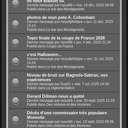
de Neuf Maison 54.
Dernier message par
raoul68
«
mar. 16 déc. 2025 08:49
Publié dans
Le bar des Montagnards
photos de mon pote A. Colombain
Dernier message par
neaultphilippe
«
jeu. 11 déc. 2025
15:43
Publié dans
Le bar des Montagnards
Topic finale de la coupe de France 2026
Dernier message par
raoul68
«
jeu. 4 déc. 2025 21:28
Publié dans
Coupe de France
c'est Halloween...
Dernier message par
neaultphilippe
«
ven. 31 oct. 2025
15:28
Publié dans
Le bar des Montagnards
Niveau de bruit sur Bagnols-Sabran, vos
expériences
Dernier message par
Dupli2
«
mar. 7 oct. 2025 14:38
Publié dans
La règlementation
Gerard Dillman nous a quitté
Dernier message par
raoul68
«
mar. 30 sept. 2025 12:29
Publié dans
Des voitures et des Hommes
Décès d'une commissaire très populaire
Momotte
Dernier message par
raoul68
«
lun. 15 sept. 2025 09:38
Publié dans
Des voitures et des Hommes