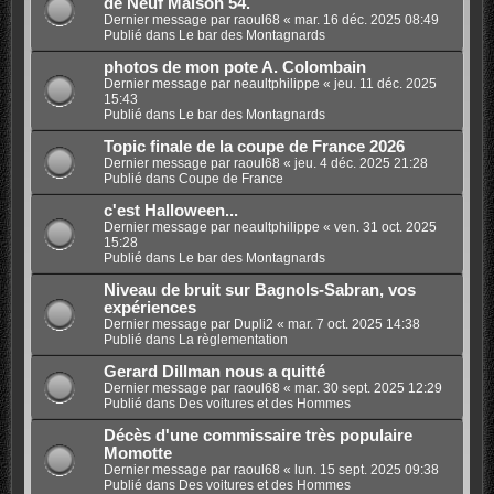
de Neuf Maison 54.
Dernier message par
raoul68
«
mar. 16 déc. 2025 08:49
Publié dans
Le bar des Montagnards
photos de mon pote A. Colombain
Dernier message par
neaultphilippe
«
jeu. 11 déc. 2025
15:43
Publié dans
Le bar des Montagnards
Topic finale de la coupe de France 2026
Dernier message par
raoul68
«
jeu. 4 déc. 2025 21:28
Publié dans
Coupe de France
c'est Halloween...
Dernier message par
neaultphilippe
«
ven. 31 oct. 2025
15:28
Publié dans
Le bar des Montagnards
Niveau de bruit sur Bagnols-Sabran, vos
expériences
Dernier message par
Dupli2
«
mar. 7 oct. 2025 14:38
Publié dans
La règlementation
Gerard Dillman nous a quitté
Dernier message par
raoul68
«
mar. 30 sept. 2025 12:29
Publié dans
Des voitures et des Hommes
Décès d'une commissaire très populaire
Momotte
Dernier message par
raoul68
«
lun. 15 sept. 2025 09:38
Publié dans
Des voitures et des Hommes