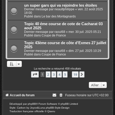
un super gars qui va rejoindre les étoiles
Dernier message par
neaultphilippe
«
ven. 22 août 2025
18:00
Publié dans
Le bar des Montagnards
Topic 40 éme course de cote de Cacharat 03
aout 2025
Dernier message par
raoul68
«
mer. 30 juil. 2025 05:21
Publié dans
Coupe de France
Topic 43ème course de côte d'Exmes 27 juillet
2025
Dernier message par
raoul68
«
dim. 27 juil. 2025 10:29
Publié dans
Coupe de France
La recherche a retourné 458 résultats
Page
1
sur
19
1
2
3
4
5
19
Suivant
…
Aller
Accueil du forum
Fuseau horaire sur
UTC+02:00
Développé par
phpBB
® Forum Software © phpBB Limited
Style: Carbon by Joyce&Luna
phpBB-Style-Design
Traduction française officielle
©
Qiaeru