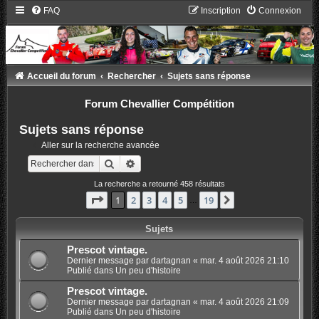
FAQ
Inscription
Connexion
Accueil du forum
Rechercher
Sujets sans réponse
Forum Chevallier Compétition
Sujets sans réponse
Aller sur la recherche avancée
Rechercher
Recherche avancée
La recherche a retourné 458 résultats
Page
1
sur
19
1
2
3
4
5
19
Suivant
…
Sujets
Prescot vintage.
Dernier message par
dartagnan
«
mar. 4 août 2026 21:10
Publié dans
Un peu d'histoire
Prescot vintage.
Dernier message par
dartagnan
«
mar. 4 août 2026 21:09
Publié dans
Un peu d'histoire