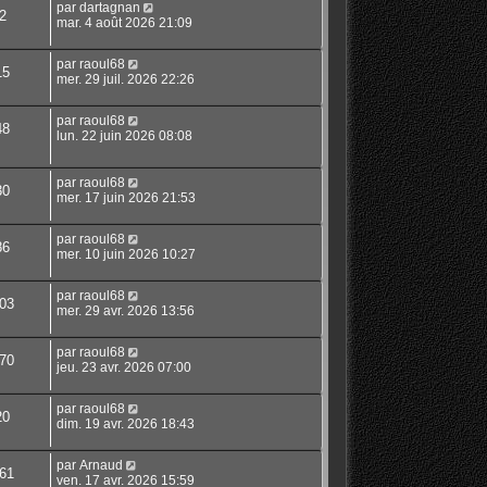
par
dartagnan
2
mar. 4 août 2026 21:09
par
raoul68
15
mer. 29 juil. 2026 22:26
par
raoul68
48
lun. 22 juin 2026 08:08
par
raoul68
30
mer. 17 juin 2026 21:53
par
raoul68
86
mer. 10 juin 2026 10:27
par
raoul68
03
mer. 29 avr. 2026 13:56
par
raoul68
70
jeu. 23 avr. 2026 07:00
par
raoul68
20
dim. 19 avr. 2026 18:43
par
Arnaud
61
ven. 17 avr. 2026 15:59