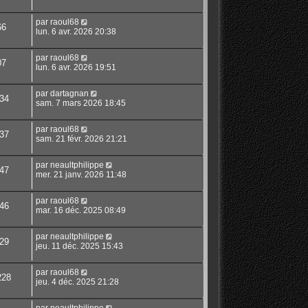
par
raoul68
66
lun. 6 avr. 2026 20:38
par
raoul68
07
lun. 6 avr. 2026 19:51
par
dartagnan
34
sam. 7 mars 2026 18:45
par
raoul68
37
sam. 21 févr. 2026 21:21
par
neaultphilippe
47
mer. 21 janv. 2026 11:48
par
raoul68
46
mar. 16 déc. 2025 08:49
par
neaultphilippe
29
jeu. 11 déc. 2025 15:43
par
raoul68
228
jeu. 4 déc. 2025 21:28
par
neaultphilippe