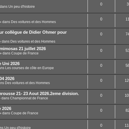
0
3
dans
Un peu d'histoire
0
1
» dans
Des voitures et des Hommes
ur collègue de Didier Ohmer pour
0
7
 dans
Des voitures et des Hommes
mimosas 21 juillet 2026
0
5
» dans
Coupe de France
e Uni 2026
0
5
ans
Les courses de côte en Europe
04 2026
0
12
ans
Des voitures et des Hommes
ousse 21- 23 Aout 2026.2eme division.
0
10
 dans
Championnat de France
e 2026
0
8
» dans
Coupe de France
0
11
ans
Un peu d'histoire