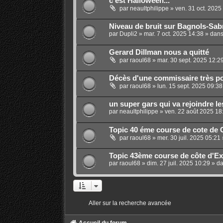
c'est Halloween...
par
neaultphilippe
»
ven. 31 oct. 2025
Niveau de bruit sur Bagnols-Sab
par
Dupli2
»
mar. 7 oct. 2025 14:38
» dan
Gerard Dillman nous a quitté
par
raoul68
»
mar. 30 sept. 2025 12:2
Décès d'une commissaire très p
par
raoul68
»
lun. 15 sept. 2025 09:38
un super gars qui va rejoindre le
par
neaultphilippe
»
ven. 22 août 2025 18
Topic 40 éme course de cote de 
par
raoul68
»
mer. 30 juil. 2025 05:21
Topic 43ème course de côte d'Exm
par
raoul68
»
dim. 27 juil. 2025 10:29
» d
Aller sur la recherche avancée
Accueil du forum