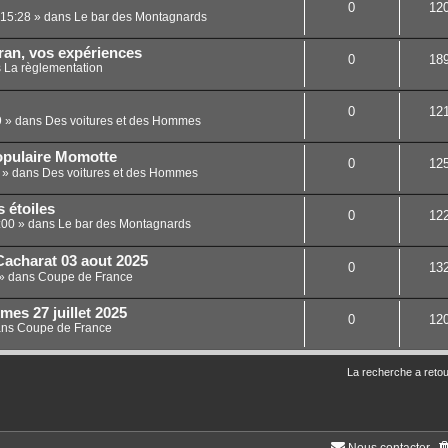
0
12
 15:28
» dans
Le bar des Montagnards
ran, vos expériences
0
18
s
La règlementation
0
12
9
» dans
Des voitures et des Hommes
opulaire Momotte
0
12
» dans
Des voitures et des Hommes
s étoiles
0
12
:00
» dans
Le bar des Montagnards
Cacharat 03 aout 2025
0
13
» dans
Coupe de France
es 27 juillet 2025
0
12
ans
Coupe de France
La recherche a retou
Nous contacter