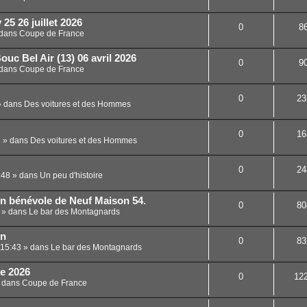
25 26 juillet 2026
0
8
dans
Coupe de France
uc Bel Air (13) 06 avril 2026
0
9
dans
Coupe de France
0
23
 dans
Des voitures et des Hommes
0
16
1
» dans
Des voitures et des Hommes
0
24
:48
» dans
Un peu d'histoire
un bénévole de Neuf Maison 54.
0
80
» dans
Le bar des Montagnards
in
0
83
 15:43
» dans
Le bar des Montagnards
ce 2026
0
12
 dans
Coupe de France