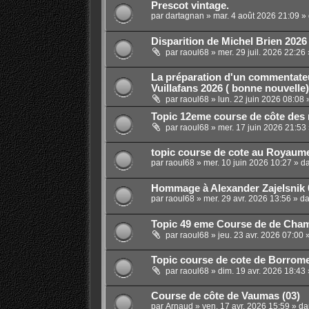
Prescot vintage.
par
dartagnan
»
mar. 4 août 2026 21:09
» 
Disparition de Michel Brien 2026
par
raoul68
»
mer. 29 juil. 2026 22:26
La préparation d'un commentate
Vuillafans 2026 ( bonne nouvelle)
par
raoul68
»
lun. 22 juin 2026 08:08
»
Topic 12eme course de côte des 
par
raoul68
»
mer. 17 juin 2026 21:53
topic course de cote au Royaum
par
raoul68
»
mer. 10 juin 2026 10:27
» d
Hommage à Alexander Zajelsnik 
par
raoul68
»
mer. 29 avr. 2026 13:56
» d
Topic 49 eme Course de de Chamr
par
raoul68
»
jeu. 23 avr. 2026 07:00
»
Topic course de cote de Borrom
par
raoul68
»
dim. 19 avr. 2026 18:43
Course de côte de Vaumas (03)
par
Arnaud
»
ven. 17 avr. 2026 15:59
» d