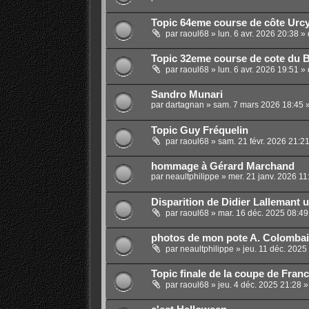
Topic 64eme course de côte Urcy 
par
raoul68
»
lun. 6 avr. 2026 20:38
» 
Topic 32eme course de cote du Bo
par
raoul68
»
lun. 6 avr. 2026 19:51
» 
Sandro Munari
par
dartagnan
»
sam. 7 mars 2026 18:45
»
Topic Guy Fréquelin
par
raoul68
»
sam. 21 févr. 2026 21:2
hommage à Gérard Marchand
par
neaultphilippe
»
mer. 21 janv. 2026 11
Disparition de Didier Lallemant 
par
raoul68
»
mar. 16 déc. 2025 08:49
photos de mon pote A. Colomba
par
neaultphilippe
»
jeu. 11 déc. 2025
Topic finale de la coupe de Fran
par
raoul68
»
jeu. 4 déc. 2025 21:28
»