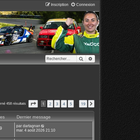
Inscription
Connexion
Rechercher
Recherche avancée
Page
1
sur
19
1
2
3
4
5
19
Suivant
rné 458 résultats
…
es
Dernier message
par
dartagnan
9
mar. 4 août 2026 21:10