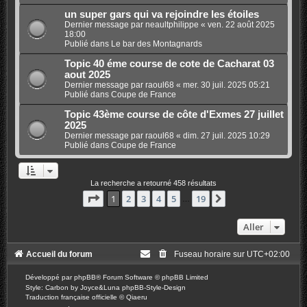
un super gars qui va rejoindre les étoiles
Dernier message par
neaultphilippe
«
ven. 22 août 2025
18:00
Publié dans
Le bar des Montagnards
Topic 40 éme course de cote de Cacharat 03
aout 2025
Dernier message par
raoul68
«
mer. 30 juil. 2025 05:21
Publié dans
Coupe de France
Topic 43ème course de côte d'Exmes 27 juillet
2025
Dernier message par
raoul68
«
dim. 27 juil. 2025 10:29
Publié dans
Coupe de France
La recherche a retourné 458 résultats
Page
1
sur
19
1
2
3
4
5
19
Suivant
…
Aller
Accueil du forum
Fuseau horaire sur
UTC+02:00
Développé par
phpBB
® Forum Software © phpBB Limited
Style: Carbon by Joyce&Luna
phpBB-Style-Design
Traduction française officielle
©
Qiaeru