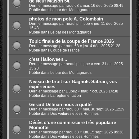
de Neuf Maison 54.
Dernier message par
raoul68
«
mar. 16 déc. 2025 08:49
Publié dans
Le bar des Montagnards
photos de mon pote A. Colombain
Dernier message par
neaultphilippe
«
jeu. 11 déc. 2025
15:43
Publié dans
Le bar des Montagnards
Topic finale de la coupe de France 2026
Dernier message par
raoul68
«
jeu. 4 déc. 2025 21:28
Publié dans
Coupe de France
c'est Halloween...
Dernier message par
neaultphilippe
«
ven. 31 oct. 2025
15:28
Publié dans
Le bar des Montagnards
Niveau de bruit sur Bagnols-Sabran, vos
expériences
Dernier message par
Dupli2
«
mar. 7 oct. 2025 14:38
Publié dans
La règlementation
Gerard Dillman nous a quitté
Dernier message par
raoul68
«
mar. 30 sept. 2025 12:29
Publié dans
Des voitures et des Hommes
Décès d'une commissaire très populaire
Momotte
Dernier message par
raoul68
«
lun. 15 sept. 2025 09:38
Publié dans
Des voitures et des Hommes