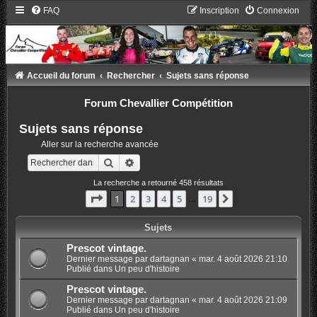
FAQ
Inscription
Connexion
Accueil du forum
Rechercher
Sujets sans réponse
Forum Chevallier Compétition
Sujets sans réponse
Aller sur la recherche avancée
Rechercher
Recherche avancée
La recherche a retourné 458 résultats
Page
1
sur
19
1
2
3
4
5
19
Suivant
…
Sujets
Prescot vintage.
Dernier message par
dartagnan
«
mar. 4 août 2026 21:10
Publié dans
Un peu d'histoire
Prescot vintage.
Dernier message par
dartagnan
«
mar. 4 août 2026 21:09
Publié dans
Un peu d'histoire