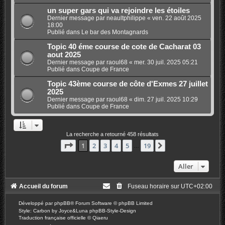
un super gars qui va rejoindre les étoiles
Dernier message par
neaultphilippe
«
ven. 22 août 2025
18:00
Publié dans
Le bar des Montagnards
Topic 40 éme course de cote de Cacharat 03
aout 2025
Dernier message par
raoul68
«
mer. 30 juil. 2025 05:21
Publié dans
Coupe de France
Topic 43ème course de côte d'Exmes 27 juillet
2025
Dernier message par
raoul68
«
dim. 27 juil. 2025 10:29
Publié dans
Coupe de France
La recherche a retourné 458 résultats
Page
1
sur
19
1
2
3
4
5
19
Suivant
…
Aller
Accueil du forum
Fuseau horaire sur
UTC+02:00
Développé par
phpBB
® Forum Software © phpBB Limited
Style: Carbon by Joyce&Luna
phpBB-Style-Design
Traduction française officielle
©
Qiaeru