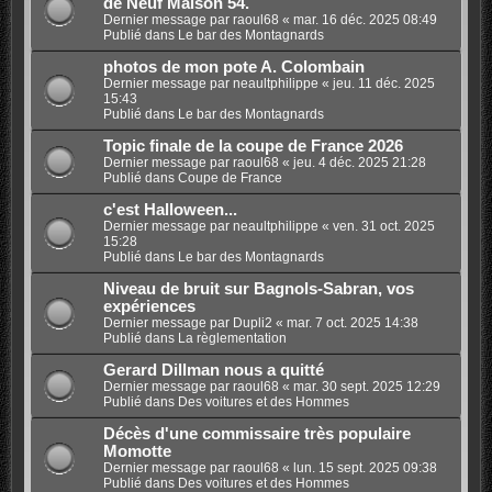
de Neuf Maison 54.
Dernier message par
raoul68
«
mar. 16 déc. 2025 08:49
Publié dans
Le bar des Montagnards
photos de mon pote A. Colombain
Dernier message par
neaultphilippe
«
jeu. 11 déc. 2025
15:43
Publié dans
Le bar des Montagnards
Topic finale de la coupe de France 2026
Dernier message par
raoul68
«
jeu. 4 déc. 2025 21:28
Publié dans
Coupe de France
c'est Halloween...
Dernier message par
neaultphilippe
«
ven. 31 oct. 2025
15:28
Publié dans
Le bar des Montagnards
Niveau de bruit sur Bagnols-Sabran, vos
expériences
Dernier message par
Dupli2
«
mar. 7 oct. 2025 14:38
Publié dans
La règlementation
Gerard Dillman nous a quitté
Dernier message par
raoul68
«
mar. 30 sept. 2025 12:29
Publié dans
Des voitures et des Hommes
Décès d'une commissaire très populaire
Momotte
Dernier message par
raoul68
«
lun. 15 sept. 2025 09:38
Publié dans
Des voitures et des Hommes