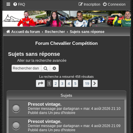
FAQ
Inscription
Connexion
Accueil du forum
Rechercher
Sujets sans réponse
Forum Chevallier Compétition
Sujets sans réponse
Aller sur la recherche avancée
Rechercher
Recherche avancée
La recherche a retourné 458 résultats
Page
1
sur
19
1
2
3
4
5
19
Suivant
…
Sujets
Prescot vintage.
Dernier message par
dartagnan
«
mar. 4 août 2026 21:10
Publié dans
Un peu d'histoire
Prescot vintage.
Dernier message par
dartagnan
«
mar. 4 août 2026 21:09
Publié dans
Un peu d'histoire