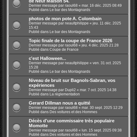
de Neuf Maison 54.
Dernier message par
raoul68
«
mar. 16 déc. 2025 08:49
Publié dans
Le bar des Montagnards
photos de mon pote A. Colombain
Dernier message par
neaultphilippe
«
jeu. 11 déc. 2025
15:43
Publié dans
Le bar des Montagnards
Topic finale de la coupe de France 2026
Dernier message par
raoul68
«
jeu. 4 déc. 2025 21:28
Publié dans
Coupe de France
c'est Halloween...
Dernier message par
neaultphilippe
«
ven. 31 oct. 2025
15:28
Publié dans
Le bar des Montagnards
Niveau de bruit sur Bagnols-Sabran, vos
expériences
Dernier message par
Dupli2
«
mar. 7 oct. 2025 14:38
Publié dans
La règlementation
Gerard Dillman nous a quitté
Dernier message par
raoul68
«
mar. 30 sept. 2025 12:29
Publié dans
Des voitures et des Hommes
Décès d'une commissaire très populaire
Momotte
Dernier message par
raoul68
«
lun. 15 sept. 2025 09:38
Publié dans
Des voitures et des Hommes