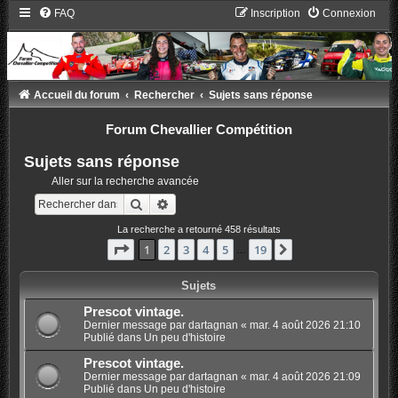
FAQ
Inscription
Connexion
Accueil du forum
Rechercher
Sujets sans réponse
Forum Chevallier Compétition
Sujets sans réponse
Aller sur la recherche avancée
Rechercher
Recherche avancée
La recherche a retourné 458 résultats
Page
1
sur
19
1
2
3
4
5
19
Suivant
…
Sujets
Prescot vintage.
Dernier message par
dartagnan
«
mar. 4 août 2026 21:10
Publié dans
Un peu d'histoire
Prescot vintage.
Dernier message par
dartagnan
«
mar. 4 août 2026 21:09
Publié dans
Un peu d'histoire