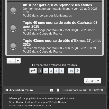
un super gars qui va rejoindre les étoiles
Dernier message par
neaultphilippe
«
ven. 22 août 2025
18:00
Publié dans
Le bar des Montagnards
Topic 40 éme course de cote de Cacharat 03
aout 2025
Dernier message par
raoul68
«
mer. 30 juil. 2025 05:21
Publié dans
Coupe de France
Topic 43ème course de côte d'Exmes 27 juillet
2025
Dernier message par
raoul68
«
dim. 27 juil. 2025 10:29
Publié dans
Coupe de France
La recherche a retourné 458 résultats
Page
1
sur
19
1
2
3
4
5
19
Suivant
…
Aller
Accueil du forum
Fuseau horaire sur
UTC+02:00
Développé par
phpBB
® Forum Software © phpBB Limited
Style: Carbon by Joyce&Luna
phpBB-Style-Design
Traduction française officielle
©
Qiaeru