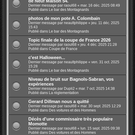
de Neuf Maison 54.
Dernier message par
raoul68
«
mar. 16 déc. 2025 08:49
Publié dans
Le bar des Montagnards
photos de mon pote A. Colombain
Dernier message par
neaultphilippe
«
jeu. 11 déc. 2025
15:43
Publié dans
Le bar des Montagnards
Topic finale de la coupe de France 2026
Dernier message par
raoul68
«
jeu. 4 déc. 2025 21:28
Publié dans
Coupe de France
c'est Halloween...
Dernier message par
neaultphilippe
«
ven. 31 oct. 2025
15:28
Publié dans
Le bar des Montagnards
Niveau de bruit sur Bagnols-Sabran, vos
expériences
Dernier message par
Dupli2
«
mar. 7 oct. 2025 14:38
Publié dans
La règlementation
Gerard Dillman nous a quitté
Dernier message par
raoul68
«
mar. 30 sept. 2025 12:29
Publié dans
Des voitures et des Hommes
Décès d'une commissaire très populaire
Momotte
Dernier message par
raoul68
«
lun. 15 sept. 2025 09:38
Publié dans
Des voitures et des Hommes