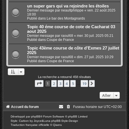
un super gars qui va rejoindre les étoiles
Dernier message par
neaultphilippe
«
ven. 22 août 2025
18:00
Publié dans
Le bar des Montagnards
Topic 40 éme course de cote de Cacharat 03
aout 2025
Dernier message par
raoul68
«
mer. 30 juil. 2025 05:21
Publié dans
Coupe de France
Topic 43ème course de côte d'Exmes 27 juillet
2025
Dernier message par
raoul68
«
dim. 27 juil. 2025 10:29
Publié dans
Coupe de France
La recherche a retourné 458 résultats
Page
1
sur
19
1
2
3
4
5
19
Suivant
…
Aller
Accueil du forum
Fuseau horaire sur
UTC+02:00
Développé par
phpBB
® Forum Software © phpBB Limited
Style: Carbon by Joyce&Luna
phpBB-Style-Design
Traduction française officielle
©
Qiaeru