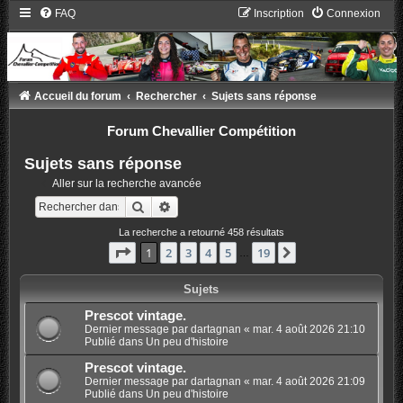
FAQ
Inscription
Connexion
Accueil du forum
Rechercher
Sujets sans réponse
Forum Chevallier Compétition
Sujets sans réponse
Aller sur la recherche avancée
Rechercher
Recherche avancée
La recherche a retourné 458 résultats
Page
1
sur
19
1
2
3
4
5
19
Suivant
…
Sujets
Prescot vintage.
Dernier message par
dartagnan
«
mar. 4 août 2026 21:10
Publié dans
Un peu d'histoire
Prescot vintage.
Dernier message par
dartagnan
«
mar. 4 août 2026 21:09
Publié dans
Un peu d'histoire