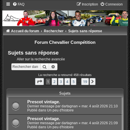
FAQ
Inscription
Connexion
Accueil du forum
Rechercher
Sujets sans réponse
Forum Chevallier Compétition
Sujets sans réponse
Aller sur la recherche avancée
Rechercher
Recherche avancée
La recherche a retourné 458 résultats
Page
1
sur
19
1
2
3
4
5
19
Suivant
…
Sujets
Prescot vintage.
Dernier message par
dartagnan
«
mar. 4 août 2026 21:10
Publié dans
Un peu d'histoire
Prescot vintage.
Dernier message par
dartagnan
«
mar. 4 août 2026 21:09
Publié dans
Un peu d'histoire