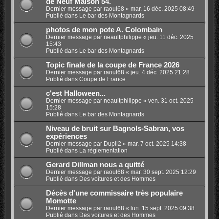
de Neuf Maison 54.
Dernier message par
raoul68
«
mar. 16 déc. 2025 08:49
Publié dans
Le bar des Montagnards
photos de mon pote A. Colombain
Dernier message par
neaultphilippe
«
jeu. 11 déc. 2025
15:43
Publié dans
Le bar des Montagnards
Topic finale de la coupe de France 2026
Dernier message par
raoul68
«
jeu. 4 déc. 2025 21:28
Publié dans
Coupe de France
c'est Halloween...
Dernier message par
neaultphilippe
«
ven. 31 oct. 2025
15:28
Publié dans
Le bar des Montagnards
Niveau de bruit sur Bagnols-Sabran, vos
expériences
Dernier message par
Dupli2
«
mar. 7 oct. 2025 14:38
Publié dans
La règlementation
Gerard Dillman nous a quitté
Dernier message par
raoul68
«
mar. 30 sept. 2025 12:29
Publié dans
Des voitures et des Hommes
Décès d'une commissaire très populaire
Momotte
Dernier message par
raoul68
«
lun. 15 sept. 2025 09:38
Publié dans
Des voitures et des Hommes