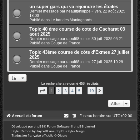
un super gars qui va rejoindre les étoiles
Dernier message par
neaultphilippe
«
ven. 22 août 2025
18:00
Publié dans
Le bar des Montagnards
Topic 40 éme course de cote de Cacharat 03
aout 2025
Dernier message par
raoul68
«
mer. 30 juil. 2025 05:21
Publié dans
Coupe de France
Topic 43ème course de côte d'Exmes 27 juillet
2025
Dernier message par
raoul68
«
dim. 27 juil. 2025 10:29
Publié dans
Coupe de France
La recherche a retourné 458 résultats
Page
1
sur
19
1
2
3
4
5
19
Suivant
…
Aller
Accueil du forum
Fuseau horaire sur
UTC+02:00
Développé par
phpBB
® Forum Software © phpBB Limited
Style: Carbon by Joyce&Luna
phpBB-Style-Design
Traduction française officielle
©
Qiaeru