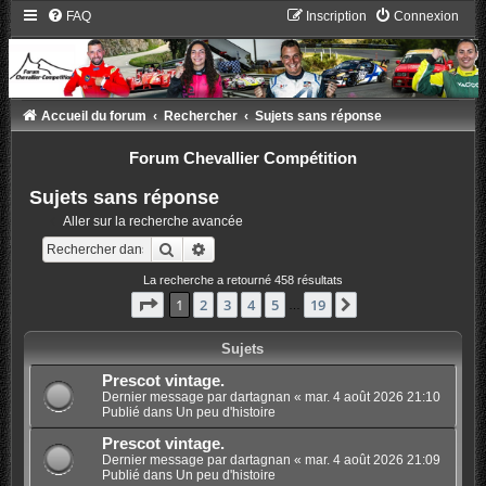
FAQ
Inscription
Connexion
Accueil du forum
Rechercher
Sujets sans réponse
Forum Chevallier Compétition
Sujets sans réponse
Aller sur la recherche avancée
Rechercher
Recherche avancée
La recherche a retourné 458 résultats
Page
1
sur
19
1
2
3
4
5
19
Suivant
…
Sujets
Prescot vintage.
Dernier message par
dartagnan
«
mar. 4 août 2026 21:10
Publié dans
Un peu d'histoire
Prescot vintage.
Dernier message par
dartagnan
«
mar. 4 août 2026 21:09
Publié dans
Un peu d'histoire