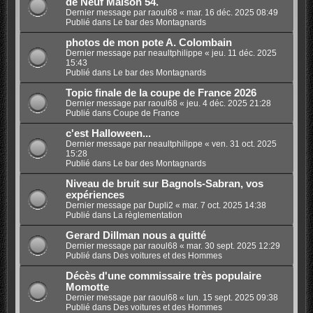
de Neuf Maison 54.
Dernier message par
raoul68
«
mar. 16 déc. 2025 08:49
Publié dans
Le bar des Montagnards
photos de mon pote A. Colombain
Dernier message par
neaultphilippe
«
jeu. 11 déc. 2025
15:43
Publié dans
Le bar des Montagnards
Topic finale de la coupe de France 2026
Dernier message par
raoul68
«
jeu. 4 déc. 2025 21:28
Publié dans
Coupe de France
c'est Halloween...
Dernier message par
neaultphilippe
«
ven. 31 oct. 2025
15:28
Publié dans
Le bar des Montagnards
Niveau de bruit sur Bagnols-Sabran, vos
expériences
Dernier message par
Dupli2
«
mar. 7 oct. 2025 14:38
Publié dans
La règlementation
Gerard Dillman nous a quitté
Dernier message par
raoul68
«
mar. 30 sept. 2025 12:29
Publié dans
Des voitures et des Hommes
Décès d'une commissaire très populaire
Momotte
Dernier message par
raoul68
«
lun. 15 sept. 2025 09:38
Publié dans
Des voitures et des Hommes