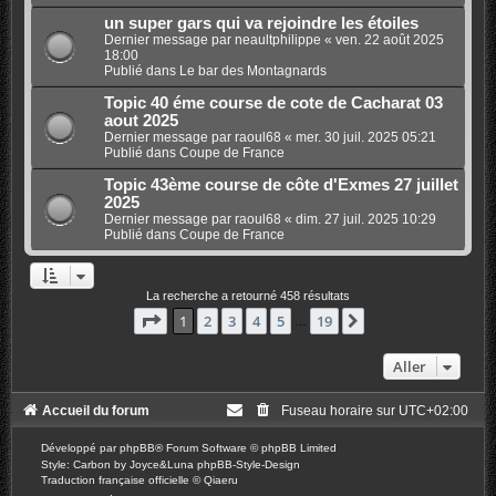
un super gars qui va rejoindre les étoiles
Dernier message par
neaultphilippe
«
ven. 22 août 2025
18:00
Publié dans
Le bar des Montagnards
Topic 40 éme course de cote de Cacharat 03
aout 2025
Dernier message par
raoul68
«
mer. 30 juil. 2025 05:21
Publié dans
Coupe de France
Topic 43ème course de côte d'Exmes 27 juillet
2025
Dernier message par
raoul68
«
dim. 27 juil. 2025 10:29
Publié dans
Coupe de France
La recherche a retourné 458 résultats
Page
1
sur
19
1
2
3
4
5
19
Suivant
…
Aller
Accueil du forum
Fuseau horaire sur
UTC+02:00
Développé par
phpBB
® Forum Software © phpBB Limited
Style: Carbon by Joyce&Luna
phpBB-Style-Design
Traduction française officielle
©
Qiaeru