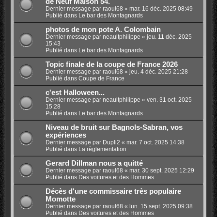
de Neuf Maison 54.
Dernier message par
raoul68
«
mar. 16 déc. 2025 08:49
Publié dans
Le bar des Montagnards
photos de mon pote A. Colombain
Dernier message par
neaultphilippe
«
jeu. 11 déc. 2025
15:43
Publié dans
Le bar des Montagnards
Topic finale de la coupe de France 2026
Dernier message par
raoul68
«
jeu. 4 déc. 2025 21:28
Publié dans
Coupe de France
c'est Halloween...
Dernier message par
neaultphilippe
«
ven. 31 oct. 2025
15:28
Publié dans
Le bar des Montagnards
Niveau de bruit sur Bagnols-Sabran, vos
expériences
Dernier message par
Dupli2
«
mar. 7 oct. 2025 14:38
Publié dans
La règlementation
Gerard Dillman nous a quitté
Dernier message par
raoul68
«
mar. 30 sept. 2025 12:29
Publié dans
Des voitures et des Hommes
Décès d'une commissaire très populaire
Momotte
Dernier message par
raoul68
«
lun. 15 sept. 2025 09:38
Publié dans
Des voitures et des Hommes