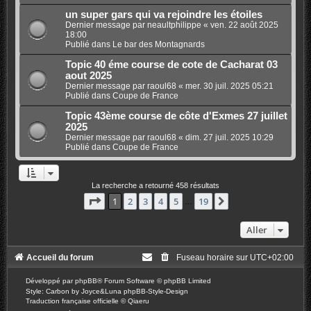
un super gars qui va rejoindre les étoiles
Dernier message par
neaultphilippe
«
ven. 22 août 2025
18:00
Publié dans
Le bar des Montagnards
Topic 40 éme course de cote de Cacharat 03
aout 2025
Dernier message par
raoul68
«
mer. 30 juil. 2025 05:21
Publié dans
Coupe de France
Topic 43ème course de côte d'Exmes 27 juillet
2025
Dernier message par
raoul68
«
dim. 27 juil. 2025 10:29
Publié dans
Coupe de France
La recherche a retourné 458 résultats
Page
1
sur
19
1
2
3
4
5
19
Suivant
…
Aller
Accueil du forum
Fuseau horaire sur
UTC+02:00
Développé par
phpBB
® Forum Software © phpBB Limited
Style: Carbon by Joyce&Luna
phpBB-Style-Design
Traduction française officielle
©
Qiaeru