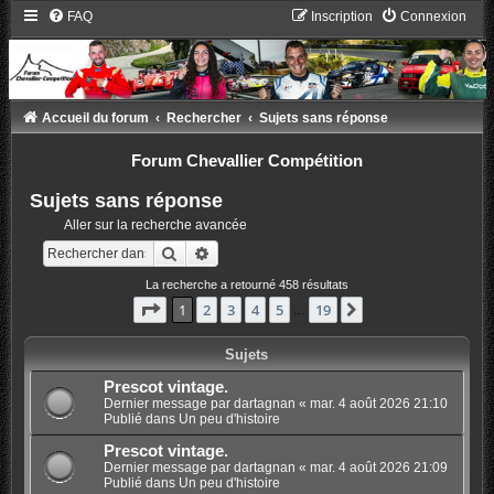
FAQ
Inscription
Connexion
Accueil du forum
Rechercher
Sujets sans réponse
Forum Chevallier Compétition
Sujets sans réponse
Aller sur la recherche avancée
Rechercher
Recherche avancée
La recherche a retourné 458 résultats
Page
1
sur
19
1
2
3
4
5
19
Suivant
…
Sujets
Prescot vintage.
Dernier message par
dartagnan
«
mar. 4 août 2026 21:10
Publié dans
Un peu d'histoire
Prescot vintage.
Dernier message par
dartagnan
«
mar. 4 août 2026 21:09
Publié dans
Un peu d'histoire