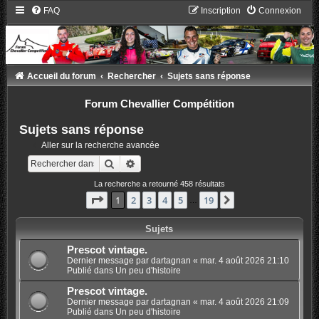
FAQ
Inscription
Connexion
Accueil du forum
Rechercher
Sujets sans réponse
Forum Chevallier Compétition
Sujets sans réponse
Aller sur la recherche avancée
Rechercher
Recherche avancée
La recherche a retourné 458 résultats
Page
1
sur
19
1
2
3
4
5
19
Suivant
…
Sujets
Prescot vintage.
Dernier message par
dartagnan
«
mar. 4 août 2026 21:10
Publié dans
Un peu d'histoire
Prescot vintage.
Dernier message par
dartagnan
«
mar. 4 août 2026 21:09
Publié dans
Un peu d'histoire