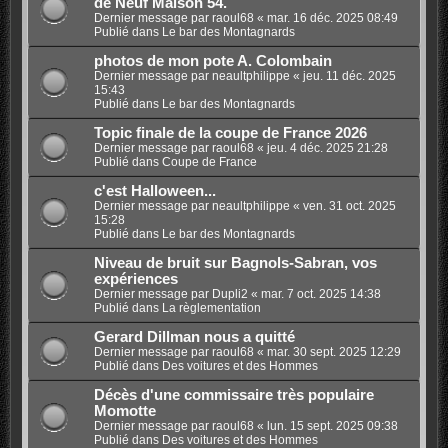
de Neuf Maison 54.
Dernier message par
raoul68
«
mar. 16 déc. 2025 08:49
Publié dans
Le bar des Montagnards
photos de mon pote A. Colombain
Dernier message par
neaultphilippe
«
jeu. 11 déc. 2025
15:43
Publié dans
Le bar des Montagnards
Topic finale de la coupe de France 2026
Dernier message par
raoul68
«
jeu. 4 déc. 2025 21:28
Publié dans
Coupe de France
c'est Halloween...
Dernier message par
neaultphilippe
«
ven. 31 oct. 2025
15:28
Publié dans
Le bar des Montagnards
Niveau de bruit sur Bagnols-Sabran, vos
expériences
Dernier message par
Dupli2
«
mar. 7 oct. 2025 14:38
Publié dans
La règlementation
Gerard Dillman nous a quitté
Dernier message par
raoul68
«
mar. 30 sept. 2025 12:29
Publié dans
Des voitures et des Hommes
Décès d'une commissaire très populaire
Momotte
Dernier message par
raoul68
«
lun. 15 sept. 2025 09:38
Publié dans
Des voitures et des Hommes