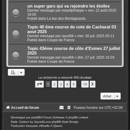
un super gars qui va rejoindre les étoiles
Dernier message par
neaultphilippe
«
ven. 22 août 2025
18:00
Publié dans
Le bar des Montagnards
Topic 40 éme course de cote de Cacharat 03
aout 2025
Dernier message par
raoul68
«
mer. 30 juil. 2025 05:21
Publié dans
Coupe de France
Topic 43ème course de côte d'Exmes 27 juillet
2025
Dernier message par
raoul68
«
dim. 27 juil. 2025 10:29
Publié dans
Coupe de France
La recherche a retourné 458 résultats
Page
1
sur
19
1
2
3
4
5
19
Suivant
…
Aller
Accueil du forum
Fuseau horaire sur
UTC+02:00
Développé par
phpBB
® Forum Software © phpBB Limited
Style: Carbon by Joyce&Luna
phpBB-Style-Design
Traduction française officielle
©
Qiaeru