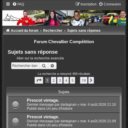
FAQ
Inscription
Connexion
Accueil du forum
Rechercher
Sujets sans réponse
Forum Chevallier Compétition
Sujets sans réponse
Aller sur la recherche avancée
Rechercher
Recherche avancée
La recherche a retourné 458 résultats
Page
1
sur
19
1
2
3
4
5
19
Suivant
…
Sujets
Prescot vintage.
Dernier message par
dartagnan
«
mar. 4 août 2026 21:10
Publié dans
Un peu d'histoire
Prescot vintage.
Dernier message par
dartagnan
«
mar. 4 août 2026 21:09
Publié dans
Un peu d'histoire