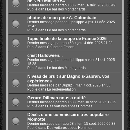
de Neuf Maison 54.
Dernier message par
raoul68
«
mar. 16 déc. 2025 08:49
Publié dans
Le bar des Montagnards
photos de mon pote A. Colombain
Dernier message par
neaultphilippe
«
jeu. 11 déc. 2025
15:43
Publié dans
Le bar des Montagnards
Topic finale de la coupe de France 2026
Dernier message par
raoul68
«
jeu. 4 déc. 2025 21:28
Publié dans
Coupe de France
c'est Halloween...
Dernier message par
neaultphilippe
«
ven. 31 oct. 2025
15:28
Publié dans
Le bar des Montagnards
Niveau de bruit sur Bagnols-Sabran, vos
expériences
Dernier message par
Dupli2
«
mar. 7 oct. 2025 14:38
Publié dans
La règlementation
Gerard Dillman nous a quitté
Dernier message par
raoul68
«
mar. 30 sept. 2025 12:29
Publié dans
Des voitures et des Hommes
Décès d'une commissaire très populaire
Momotte
Dernier message par
raoul68
«
lun. 15 sept. 2025 09:38
Publié dans
Des voitures et des Hommes