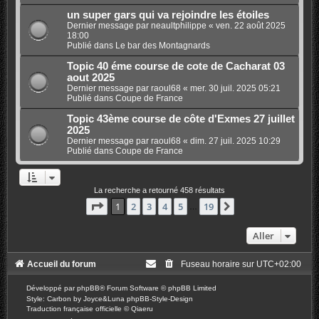
un super gars qui va rejoindre les étoiles
Dernier message par
neaultphilippe
«
ven. 22 août 2025
18:00
Publié dans
Le bar des Montagnards
Topic 40 éme course de cote de Cacharat 03
aout 2025
Dernier message par
raoul68
«
mer. 30 juil. 2025 05:21
Publié dans
Coupe de France
Topic 43ème course de côte d'Exmes 27 juillet
2025
Dernier message par
raoul68
«
dim. 27 juil. 2025 10:29
Publié dans
Coupe de France
La recherche a retourné 458 résultats
Page
1
sur
19
1
2
3
4
5
19
Suivant
…
Aller
Accueil du forum
Fuseau horaire sur
UTC+02:00
Développé par
phpBB
® Forum Software © phpBB Limited
Style: Carbon by Joyce&Luna
phpBB-Style-Design
Traduction française officielle
©
Qiaeru