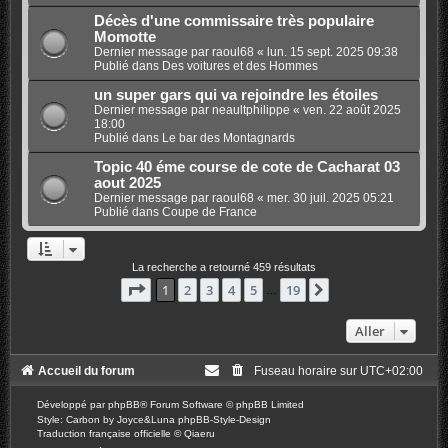
Décès d'une commissaire très populaire
Momotte
Dernier message par
raoul68
«
lun. 15 sept. 2025 09:38
Publié dans
Des voitures et des Hommes
un super gars qui va rejoindre les étoiles
Dernier message par
neaultphilippe
«
ven. 22 août 2025
18:00
Publié dans
Le bar des Montagnards
Topic 40 éme course de cote de Cacharat 03
aout 2025
Dernier message par
raoul68
«
mer. 30 juil. 2025 05:21
Publié dans
Coupe de France
La recherche a retourné 459 résultats
Page
1
sur
19
1
2
3
4
5
19
Suivant
…
Aller
Accueil du forum
Fuseau horaire sur
UTC+02:00
Développé par
phpBB
® Forum Software © phpBB Limited
Style: Carbon by Joyce&Luna
phpBB-Style-Design
Traduction française officielle
©
Qiaeru