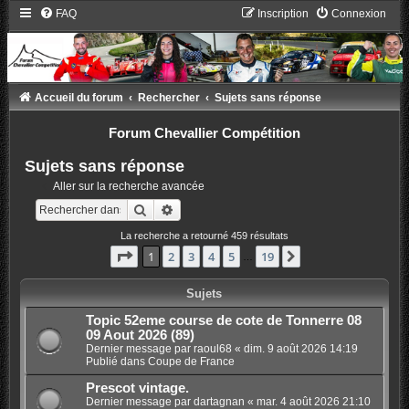
FAQ
Inscription
Connexion
Accueil du forum
Rechercher
Sujets sans réponse
Forum Chevallier Compétition
Sujets sans réponse
Aller sur la recherche avancée
Rechercher
Recherche avancée
La recherche a retourné 459 résultats
Page
1
sur
19
1
2
3
4
5
19
Suivant
…
Sujets
Topic 52eme course de cote de Tonnerre 08
09 Aout 2026 (89)
Dernier message par
raoul68
«
dim. 9 août 2026 14:19
Publié dans
Coupe de France
Prescot vintage.
Dernier message par
dartagnan
«
mar. 4 août 2026 21:10