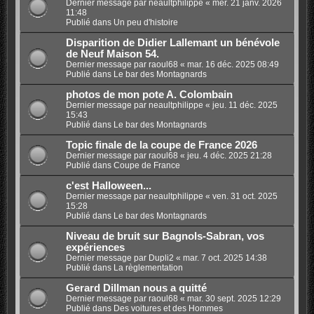
Dernier message par
neaultphilippe
«
mer. 21 janv. 2026
11:48
Publié dans
Un peu d'histoire
Disparition de Didier Lallemant un bénévole
de Neuf Maison 54.
Dernier message par
raoul68
«
mar. 16 déc. 2025 08:49
Publié dans
Le bar des Montagnards
photos de mon pote A. Colombain
Dernier message par
neaultphilippe
«
jeu. 11 déc. 2025
15:43
Publié dans
Le bar des Montagnards
Topic finale de la coupe de France 2026
Dernier message par
raoul68
«
jeu. 4 déc. 2025 21:28
Publié dans
Coupe de France
c'est Halloween...
Dernier message par
neaultphilippe
«
ven. 31 oct. 2025
15:28
Publié dans
Le bar des Montagnards
Niveau de bruit sur Bagnols-Sabran, vos
expériences
Dernier message par
Dupli2
«
mar. 7 oct. 2025 14:38
Publié dans
La règlementation
Gerard Dillman nous a quitté
Dernier message par
raoul68
«
mar. 30 sept. 2025 12:29
Publié dans
Des voitures et des Hommes